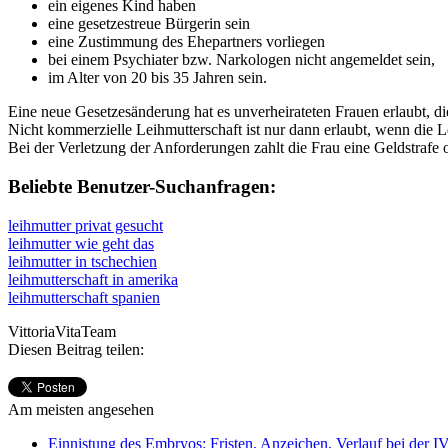
ein eigenes Kind haben
eine gesetzestreue Bürgerin sein
eine Zustimmung des Ehepartners vorliegen
bei einem Psychiater bzw. Narkologen nicht angemeldet sein,
im Alter von 20 bis 35 Jahren sein.
Eine neue Gesetzesänderung hat es unverheirateten Frauen erlaubt, d
Nicht kommerzielle Leihmutterschaft ist nur dann erlaubt, wenn die 
Bei der Verletzung der Anforderungen zahlt die Frau eine Geldstrafe o
Beliebte Benutzer-Suchanfragen:
leihmutter privat gesucht
leihmutter wie geht das
leihmutter in tschechien
leihmutterschaft in amerika
leihmutterschaft spanien
VittoriaVitaTeam
Diesen Beitrag teilen:
Am meisten angesehen
Einnistung des Embryos: Fristen, Anzeichen, Verlauf bei der I