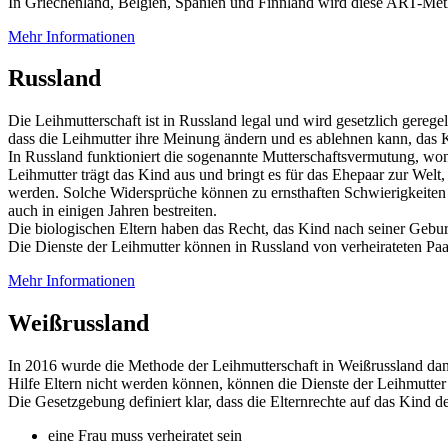
In Griechenland, Belgien, Spanien und Finnland wird diese ART-Method
Mehr Informationen
Russland
Die Leihmutterschaft ist in Russland legal und wird gesetzlich gereg
dass die Leihmutter ihre Meinung ändern und es ablehnen kann, das 
In Russland funktioniert die sogenannte Mutterschaftsvermutung, wonac
Leihmutter trägt das Kind aus und bringt es für das Ehepaar zur Welt
werden. Solche Widersprüche können zu ernsthaften Schwierigkeiten f
auch in einigen Jahren bestreiten.
Die biologischen Eltern haben das Recht, das Kind nach seiner Geburt
Die Dienste der Leihmutter können in Russland von verheirateten P
Mehr Informationen
Weißrussland
In 2016 wurde die Methode der Leihmutterschaft in Weißrussland dan
Hilfe Eltern nicht werden können, können die Dienste der Leihmutte
Die Gesetzgebung definiert klar, dass die Elternrechte auf das Kind 
eine Frau muss verheiratet sein