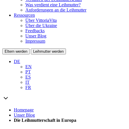
Was verdient eine Leihmutter?
Anforderungen an die Leihmutter
Ressourcen
Über VittoriaVita
Über die Ukraine
Feedbacks
Unser Blog
Impressum
Eltern werden
Leihmutter werden
DE
EN
PT
ES
IT
FR
Homepage
Unser Blog
Die Leihmutterschaft in Europa