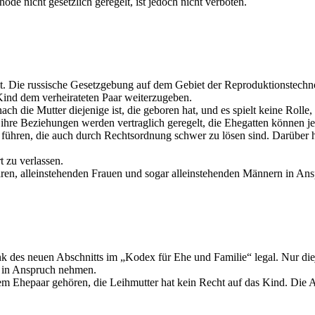
e nicht gesetzlich geregelt, ist jedoch nicht verboten.
elt. Die russische Gesetzgebung auf dem Gebiet der Reproduktionstechno
Kind dem verheirateten Paar weiterzugeben.
h die Mutter diejenige ist, die geboren hat, und es spielt keine Rolle
, ihre Beziehungen werden vertraglich geregelt, die Ehegatten können 
ühren, die auch durch Rechtsordnung schwer zu lösen sind. Darüber hi
 zu verlassen.
aaren, alleinstehenden Frauen und sogar alleinstehenden Männern in 
k des neuen Abschnitts im „Kodex für Ehe und Familie“ legal. Nur die
r in Anspruch nehmen.
dem Ehepaar gehören, die Leihmutter hat kein Recht auf das Kind. Die 