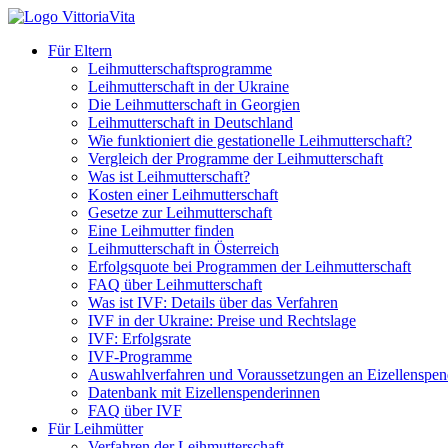
Für Eltern
Leihmutterschaftsprogramme
Leihmutterschaft in der Ukraine
Die Leihmutterschaft in Georgien
Leihmutterschaft in Deutschland
Wie funktioniert die gestationelle Leihmutterschaft?
Vergleich der Programme der Leihmutterschaft
Was ist Leihmutterschaft?
Kosten einer Leihmutterschaft
Gesetze zur Leihmutterschaft
Eine Leihmutter finden
Leihmutterschaft in Österreich
Erfolgsquote bei Programmen der Leihmutterschaft
FAQ über Leihmutterschaft
Was ist IVF: Details über das Verfahren
IVF in der Ukraine: Preise und Rechtslage
IVF: Erfolgsrate
IVF-Programme
Auswahlverfahren und Voraussetzungen an Eizellenspen
Datenbank mit Eizellenspenderinnen
FAQ über IVF
Für Leihmütter
Verfahren der Leihmutterschaft