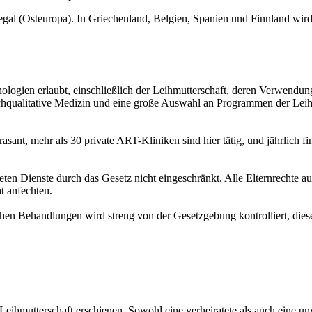
egal (Osteuropa). In Griechenland, Belgien, Spanien und Finnland wird 
nologien erlaubt, einschließlich der Leihmutterschaft, deren Verwendun
chqualitative Medizin und eine große Auswahl an Programmen der Leih
ant, mehr als 30 private ART-Kliniken sind hier tätig, und jährlich fin
eten Dienste durch das Gesetz nicht eingeschränkt. Alle Elternrechte 
t anfechten.
en Behandlungen wird streng von der Gesetzgebung kontrolliert, diese 
 Leihmutterschaft erschienen. Sowohl eine verheiratete als auch eine un