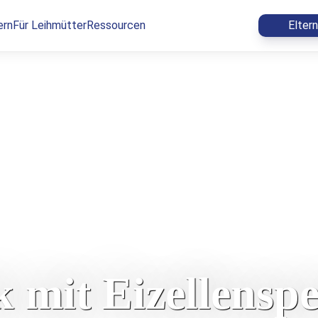
ern
Für Leihmütter
Ressourcen
Elter
 mit Eizellensp