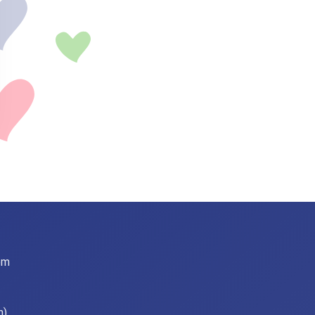
om
n)