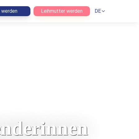
n werden
Leihmutter werden
DE
enderinnen