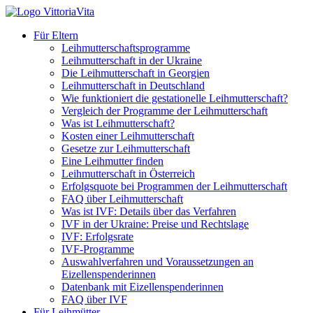
Für Eltern
Leihmutterschaftsprogramme
Leihmutterschaft in der Ukraine
Die Leihmutterschaft in Georgien
Leihmutterschaft in Deutschland
Wie funktioniert die gestationelle Leihmutterschaft?
Vergleich der Programme der Leihmutterschaft
Was ist Leihmutterschaft?
Kosten einer Leihmutterschaft
Gesetze zur Leihmutterschaft
Eine Leihmutter finden
Leihmutterschaft in Österreich
Erfolgsquote bei Programmen der Leihmutterschaft
FAQ über Leihmutterschaft
Was ist IVF: Details über das Verfahren
IVF in der Ukraine: Preise und Rechtslage
IVF: Erfolgsrate
IVF-Programme
Auswahlverfahren und Voraussetzungen an
Eizellenspenderinnen
Datenbank mit Eizellenspenderinnen
FAQ über IVF
Für Leihmütter