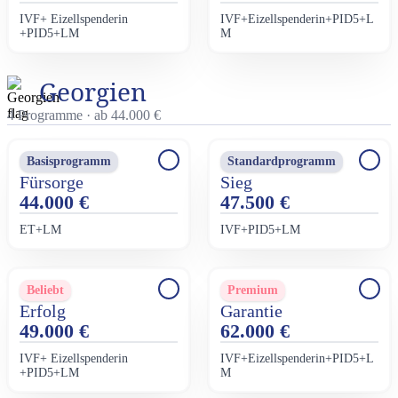
IVF+ Eizellspenderin
IVF+Eizellspenderin+PID5+L
+PID5+LM
M
Georgien
4 Programme · ab 44.000 €
Basisprogramm
Standardprogramm
Fürsorge
Sieg
44.000 €
47.500 €
EТ+LM
IVF+PID5+LM
Beliebt
Premium
Erfolg
Garantie
49.000 €
62.000 €
IVF+ Eizellspenderin
IVF+Eizellspenderin+PID5+L
+PID5+LM
M