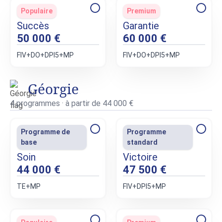
Populaire
Premium
Succès
Garantie
50 000 €
60 000 €
FIV+DО+DPI5+MP
FIV+DО+DPI5+MP
Géorgie
4 programmes · à partir de 44 000 €
Programme de
Programme
base
standard
Soin
Victoire
44 000 €
47 500 €
ТE+МP
FIV+DPI5+MP