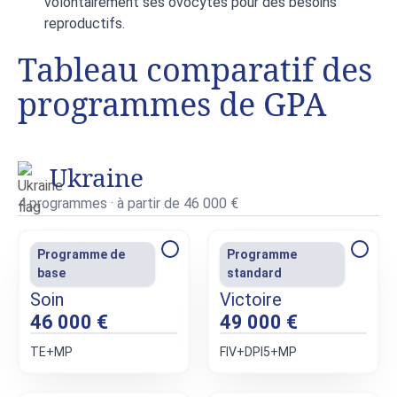
volontairement ses ovocytes pour des besoins
reproductifs.
Tableau comparatif des
programmes de GPA
Ukraine
4 programmes · à partir de 46 000 €
Programme de
Programme
base
standard
Soin
Victoire
46 000 €
49 000 €
ТE+МP
FIV+DPI5+MP