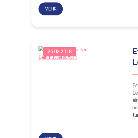
MEHR
E
26.03.2018
L
Es
Le
ei
br
tu