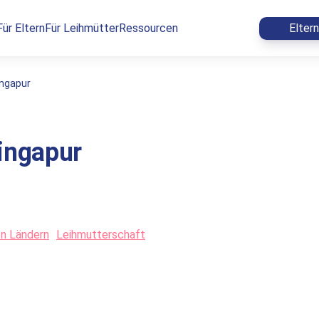
Für Eltern
Für Leihmütter
Ressourcen
Elter
ingapur
ingapur
en Ländern
Leihmutterschaft