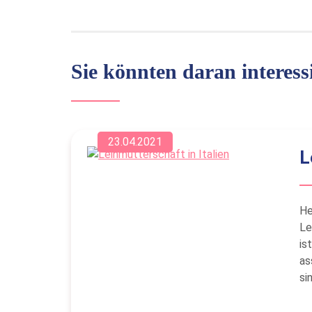
Sie könnten daran interessi
23.04.2021
L
He
Le
is
as
si