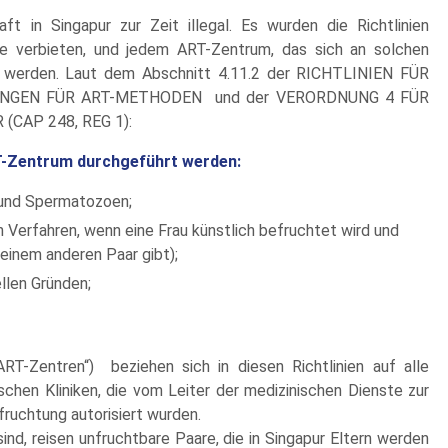
t in Singapur zur Zeit illegal. Es wurden die Richtlinien
ste verbieten, und jedem ART-Zentrum, das sich an solchen
en werden. Laut dem Abschnitt 4.11.2 der RICHTLINIEN FÜR
NGEN FÜR ART-METHODEN und der VERORDNUNG 4 FÜR
CAP 248, REG 1):
T-Zentrum durchgeführt werden:
 und Spermatozoen;
 Verfahren, wenn eine Frau künstlich befruchtet wird und
einem anderen Paar gibt);
llen Gründen;
ART-Zentren“) beziehen sich in diesen Richtlinien auf alle
schen Kliniken, die vom Leiter der medizinischen Dienste zur
fruchtung autorisiert wurden.
ind, reisen unfruchtbare Paare, die in Singapur Eltern werden