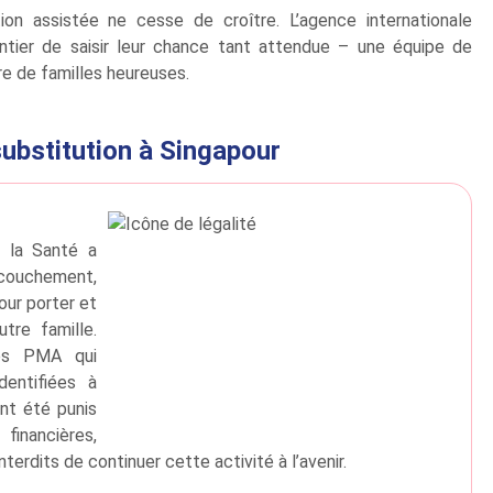
on assistée ne cesse de croître. L’agence internationale
ntier de saisir leur chance tant attendue – une équipe de
e de familles heureuses.
ubstitution à Singapour
e la Santé a
accouchement,
our porter et
tre famille.
ces PMA qui
dentifiées à
nt été punis
ancières,
rdits de continuer cette activité à l’avenir.