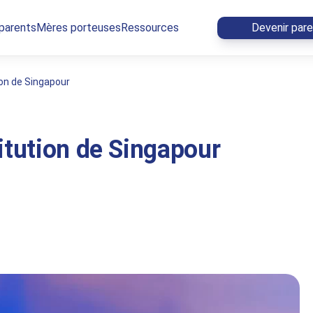
 parents
Mères porteuses
Ressources
Devenir par
ion de Singapour
itution de Singapour