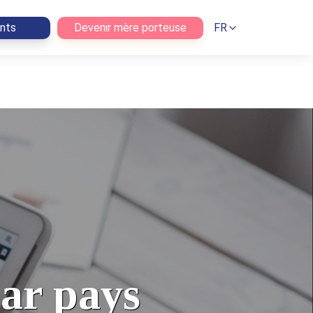
ents
Devenir mère porteuse
FR
par pays