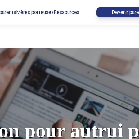
 parents
Mères porteuses
Ressources
Devenir par
on pour autrui 