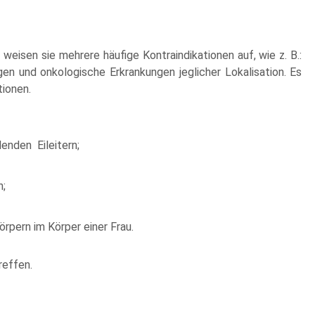
eisen sie mehrere häufige Kontraindikationen auf, wie z. B.:
en und onkologische Erkrankungen jeglicher Lokalisation. Es
tionen.
lenden Eileitern;
h;
rpern im Körper einer Frau.
reffen.