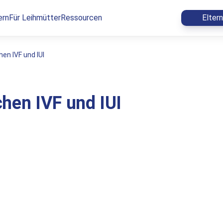
ern
Für Leihmütter
Ressourcen
Elter
en IVF und IUI
hen IVF und IUI