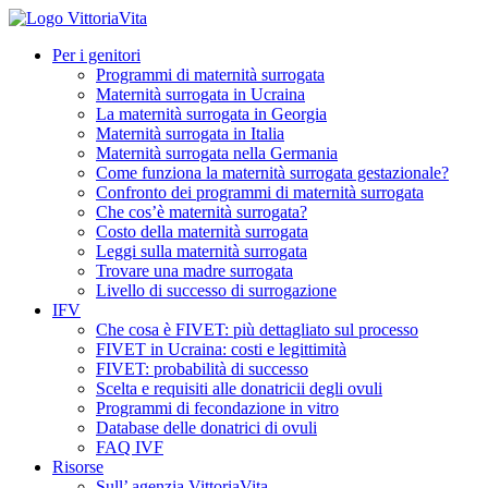
Per i genitori
Programmi di maternità surrogata
Maternità surrogata in Ucraina
La maternità surrogata in Georgia
Maternità surrogata in Italia
Maternità surrogata nella Germania
Come funziona la maternità surrogata gestazionale?
Confronto dei programmi di maternità surrogata
Che cos’è maternità surrogata?
Costo della maternità surrogata
Leggi sulla maternità surrogata
Trovare una madre surrogata
Livello di successo di surrogazione
IFV
Che cosa è FIVET: più dettagliato sul processo
FIVET in Ucraina: costi e legittimità
FIVET: probabilità di successo
Scelta e requisiti alle donatricii degli ovuli
Programmi di fecondazione in vitro
Database delle donatrici di ovuli
FAQ IVF
Risorse
Sull’ agenzia VittoriaVita