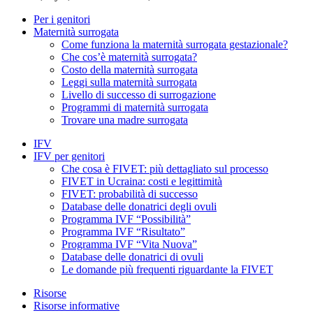
Per i genitori
Maternità surrogata
Come funziona la maternità surrogata gestazionale?
Che cos’è maternità surrogata?
Costo della maternità surrogata
Leggi sulla maternità surrogata
Livello di successo di surrogazione
Programmi di maternità surrogata
Trovare una madre surrogata
IFV
IFV per genitori
Che cosa è FIVET: più dettagliato sul processo
FIVET in Ucraina: costi e legittimità
FIVET: probabilità di successo
Database delle donatrici degli ovuli
Programma IVF “Possibilità”
Programma IVF “Risultato”
Programma IVF “Vita Nuova”
Database delle donatrici di ovuli
Le domande più frequenti riguardante la FIVET
Risorse
Risorse informative