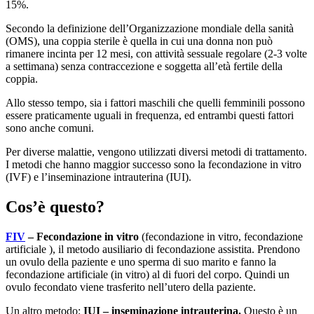
15%.
Secondo la definizione dell’Organizzazione mondiale della sanità
(OMS), una coppia sterile è quella in cui una donna non può
rimanere incinta per 12 mesi, con attività sessuale regolare (2-3 volte
a settimana) senza contraccezione e soggetta all’età fertile della
coppia.
Allo stesso tempo, sia i fattori maschili che quelli femminili possono
essere praticamente uguali in frequenza, ed entrambi questi fattori
sono anche comuni.
Per diverse malattie, vengono utilizzati diversi metodi di trattamento.
I metodi che hanno maggior successo sono la fecondazione in vitro
(IVF) e l’inseminazione intrauterina (IUI).
Cos’è questo?
FIV
– Fecondazione in vitro
(fecondazione in vitro, fecondazione
artificiale ), il metodo ausiliario di fecondazione assistita. Prendono
un ovulo della paziente e uno sperma di suo marito e fanno la
fecondazione artificiale (in vitro) al di fuori del corpo. Quindi un
ovulo fecondato viene trasferito nell’utero della paziente.
Un altro metodo:
IUI – inseminazione intrauterina.
Questo è un