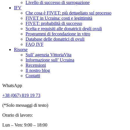
Livello di successo di surrogazione
IFV
Che cosa è FIVET: più dettagliato sul processo
FIVET in Ucraina: costi e legittimità
FIVET: probabilità di successo
Scelta e requisiti alle donatricii degli ovuli
Programmi di fecondazione in vitro
Database delle donatrici di ovuli
FAQ IVF
Risorse
Sull’ agenzia VittoriaVita
Informazione sull’ Ucraina
Recensioni
Il nostro blog
Contatti
WhatsApp
+38 (067) 819 19 73
(*Solo messaggi di testo)
Orario di lavoro:
Lun – Ven: 9:00 – 18:00