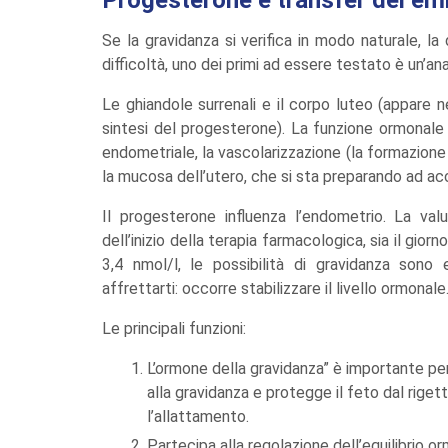
Se la gravidanza si verifica in modo naturale, l
difficoltà, uno dei primi ad essere testato è un’ana
Le ghiandole surrenali e il corpo luteo (appare n
sintesi del progesterone). La funzione ormonale i
endometriale, la vascolarizzazione (la formazione 
la mucosa dell’utero, che si sta preparando ad a
Il progesterone influenza l’endometrio. La val
dell’inizio della terapia farmacologica, sia il gior
3,4 nmol/l, le possibilità di gravidanza sono
affrettarti: occorre stabilizzare il livello ormonale
Le principali funzioni:
L’ormone della gravidanza” è importante per 
alla gravidanza e protegge il feto dal rigett
l’allattamento.
Partecipa alla regolazione dell’equilibrio or