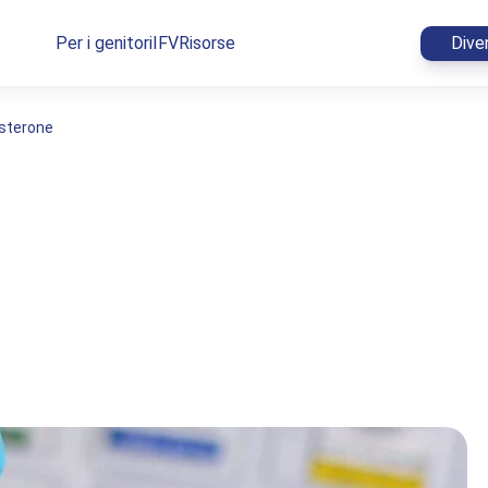
Per i genitori
IFV
Risorse
Dive
sterone