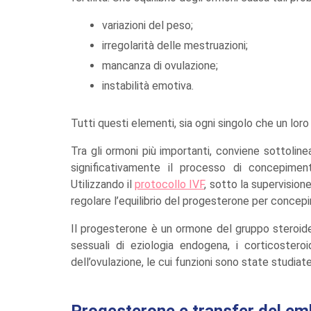
variazioni del peso;
irregolarità delle mestruazioni;
mancanza di ovulazione;
instabilità emotiva.
Tutti questi elementi, sia ogni singolo che un loro
Tra gli ormoni più importanti, conviene sottolin
significativamente il processo di concepiment
Utilizzando il
protocollo IVF
, sotto la supervision
regolare l’equilibrio del progesterone per concep
Il progesterone è un ormone del gruppo steroideo 
sessuali di eziologia endogena, i corticosteroi
dell’ovulazione, le cui funzioni sono state studiat
Progesterone e transfer del em