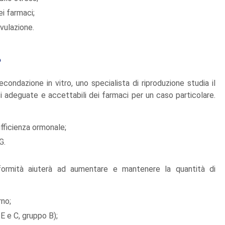
i farmaci;
vulazione.
?
econdazione in vitro, uno specialista di riproduzione studia il
si adeguate e accettabili dei farmaci per un caso particolare.
fficienza ormonale;
G.
nformità aiuterà ad aumentare e mantenere la quantità di
rno;
E e C, gruppo B);