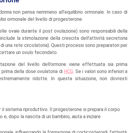
a donna non pensa nemmeno all’equilibrio ormonale. In caso di
lisi ormonale del livello di progesterone.
elle ovaie durante il post ovulazione) sono responsabili della
nclude la stimolazione della crescita dell’attività secretoria
di una rete circolatoria). Questi processi sono preparatori per
ccettare un ovulo fecondato.
utazione del livello dell’ormone viene effettuata sia prima
no prima della dose ovulatoria di
HCG
. Se i valori sono inferiori a
 estremamente ridotte. In questa situazione, non dovresti
.
il sistema riproduttivo. Il progesterone si prepara il corpo
o e, dopo la nascita di un bambino, aiuta a iniziare
monale, influenzando la formazione di corticosteroidi, l’attività