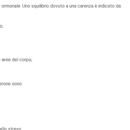
ormonale. Uno squilibrio dovuto a una carenza è indicato da:
o;
e aree del corpo;
terone sono:
allo stress;