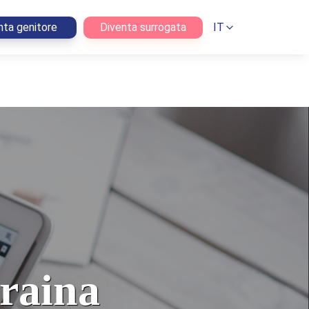
nta genitore
Diventa surrogata
IT
craina