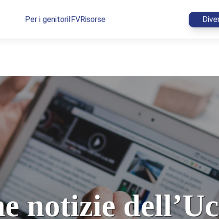
Per i genitori
IFV
Risorse
Dive
e notizie dell’U