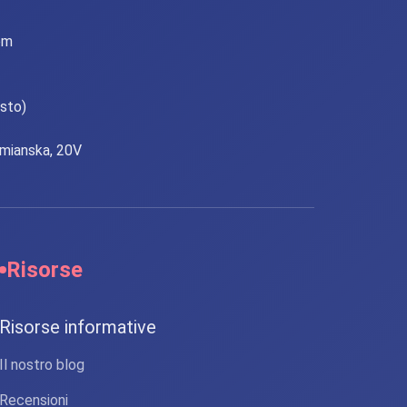
om
esto)
lomianska, 20V
Risorse
Risorse informative
Il nostro blog
Recensioni