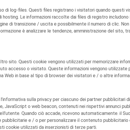
 di log-files. Questi files registrano i visitatori quando questi vi
di hosting. Le informazioni raccolte dai files di registro includono 
pagine di transizione / uscita e possibilmente il numero di clic. N
formazione è analizzare le tendenze, amministrazione del sito, tra
 altro sito. Questi cookie vengono utilizzati per memorizzare info
 avuto accesso o visitato. Queste informazioni vengono utilizzate 
 Web in base al tipo di browser dei visitatori e / o altre informaz
informativa sulla privacy per ciascuno dei partner pubblicitari di V
e, JavaScript o web beacon, contenuti nei rispettivi annunci pubbl
dell’utente. Quando ciò accade, ricevono automaticamente. il Suo
pubblicitarie e / o per personalizzare il contenuto pubblicitario c
 cookie utilizzati da inserzionisti di terze parti.