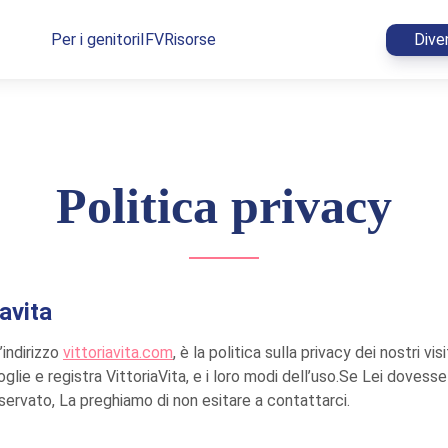
Per i genitori
IFV
Risorse
Dive
Politica privacy
iavita
’indirizzo
vittoriavita.com
, è la politica sulla privacy dei nostri v
coglie e registra VittoriaVita, e i loro modi dell’uso.Se Lei dove
riservato, La preghiamo di non esitare a contattarci.