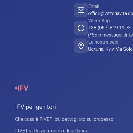
Email
office@vittoriavita.c
WhatsApp
+38 (067) 819 19 73
(*Solo messaggi di t
Le nostre sedi
Ucraina, Kyiv, Via So
IFV
IFV per genitori
Che cosa è FIVET: più dettagliato sul processo
FIVET in Ucraina: costi e legittimità