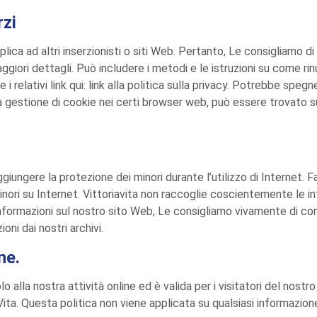
rzi
pplica ad altri inserzionisti o siti Web. Pertanto, Le consigliamo di
aggiori dettagli. Può includere i metodi e le istruzioni su come r
 i relativi link qui: link alla politica sulla privacy. Potrebbe sp
 gestione di cookie nei certi browser web, può essere trovato su
ggiungere la protezione dei minori durante l’utilizzo di Internet. F
i minori su Internet. Vittoriavita non raccoglie coscientemente le
ali informazioni sul nostro sito Web, Le consigliamo vivamente di
ni dai nostri archivi.
ne.
o alla nostra attività online ed è valida per i visitatori del nost
ita. Questa politica non viene applicata su qualsiasi informazio