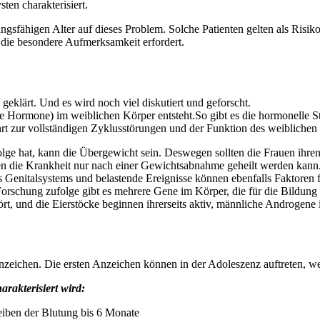
en charakterisiert.
ngsfähigen Alter auf dieses Problem. Solche Patienten gelten als Risi
 die besondere Aufmerksamkeit erfordert.
geklärt. Und es wird noch viel diskutiert und geforscht.
e Hormone) im weiblichen Körper entsteht.So gibt es die hormonelle St
 führt zur vollständigen Zyklusstörungen und der Funktion des weiblich
olge hat, kann die Übergewicht sein. Deswegen sollten die Frauen i
nen die Krankheit nur nach einer Gewichtsabnahme geheilt werden kann
s Genitalsystems und belastende Ereignisse können ebenfalls Faktoren f
r Forschung zufolge gibt es mehrere Gene im Körper, die für die Bildun
tört, und die Eierstöcke beginnen ihrerseits aktiv, männliche Androgen
nzeichen. Die ersten Anzeichen können in der Adoleszenz auftreten, we
rakterisiert wird:
iben der Blutung bis 6 Monate