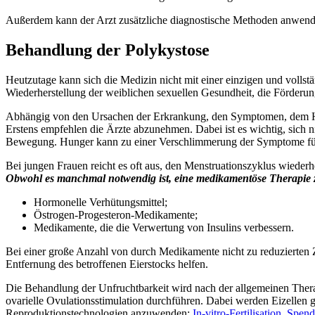
Außerdem kann der Arzt zusätzliche diagnostische Methoden anwend
Behandlung der Polykystose
Heutzutage kann sich die Medizin nicht mit einer einzigen und vollst
Wiederherstellung der weiblichen sexuellen Gesundheit, die Förderu
Abhängig von den Ursachen der Erkrankung, den Symptomen, dem Ho
Erstens empfehlen die Ärzte abzunehmen. Dabei ist es wichtig, sich 
Bewegung. Hunger kann zu einer Verschlimmerung der Symptome fü
Bei jungen Frauen reicht es oft aus, den Menstruationszyklus wiede
Obwohl es manchmal notwendig ist, eine medikamentöse Therapie zu
Hormonelle Verhütungsmittel;
Östrogen-Progesteron-Medikamente;
Medikamente, die die Verwertung von Insulins verbessern.
Bei einer große Anzahl von durch Medikamente nicht zu reduzierten 
Entfernung des betroffenen Eierstocks helfen.
Die Behandlung der Unfruchtbarkeit wird nach der allgemeinen Therap
ovarielle Ovulationsstimulation durchführen. Dabei werden Eizellen g
Reproduktionstechnologien anzuwenden:
In-vitro-Fertilisation
,
Spende