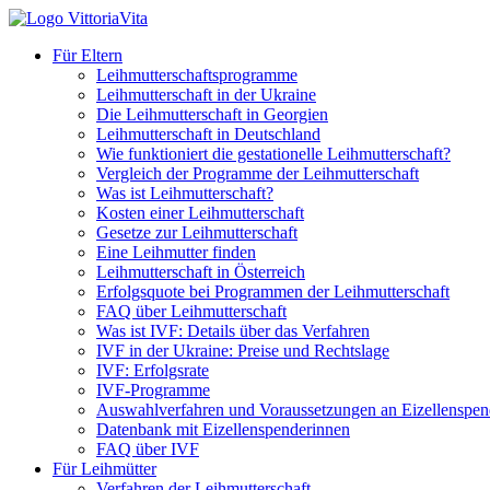
Für Eltern
Leihmutterschaftsprogramme
Leihmutterschaft in der Ukraine
Die Leihmutterschaft in Georgien
Leihmutterschaft in Deutschland
Wie funktioniert die gestationelle Leihmutterschaft?
Vergleich der Programme der Leihmutterschaft
Was ist Leihmutterschaft?
Kosten einer Leihmutterschaft
Gesetze zur Leihmutterschaft
Eine Leihmutter finden
Leihmutterschaft in Österreich
Erfolgsquote bei Programmen der Leihmutterschaft
FAQ über Leihmutterschaft
Was ist IVF: Details über das Verfahren
IVF in der Ukraine: Preise und Rechtslage
IVF: Erfolgsrate
IVF-Programme
Auswahlverfahren und Voraussetzungen an Eizellenspen
Datenbank mit Eizellenspenderinnen
FAQ über IVF
Für Leihmütter
Verfahren der Leihmutterschaft