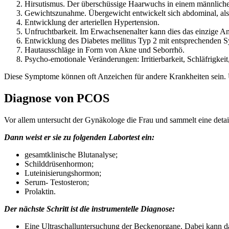
Hirsutismus. Der überschüssige Haarwuchs in einem männliche
Gewichtszunahme. Übergewicht entwickelt sich abdominal, al
Entwicklung der arteriellen Hypertension.
Unfruchtbarkeit. Im Erwachsenenalter kann dies das einzige An
Entwicklung des Diabetes mellitus Typ 2 mit entsprechenden
Hautausschläge in Form von Akne und Seborrhö.
Psycho-emotionale Veränderungen: Irritierbarkeit, Schläfrigkei
Diese Symptome können oft Anzeichen für andere Krankheiten sein. 
Diagnose von PCOS
Vor allem untersucht der Gynäkologe die Frau und sammelt eine detail
Dann weist er sie zu folgenden Labortest ein:
gesamtklinische Blutanalyse;
Schilddrüsenhormon;
Luteinisierungshormon;
Serum- Testosteron;
Prolaktin.
Der nächste Schritt ist die instrumentelle Diagnose:
Eine Ultraschalluntersuchung der Beckenorgane. Dabei kann da