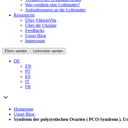
Was verdient eine Leihmutter?
Anforderungen an die Leihmutter
Ressourcen
Über VittoriaVita
Über die Ukraine
Feedbacks
Unser Blog
Impressum
Eltern werden
Leihmutter werden
DE
EN
PT
ES
IT
FR
Homepage
Unser Blog
Syndrom der polyzystischen Ovarien ( PCO-Syndrom ). U