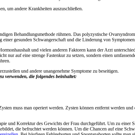
en, um andere Krankheiten auszuschließen.
ändigen Behandlungsmethode rühmen. Das polyzystische Ovarsyndrom ist l
ng einer gesunden Schwangerschaft und die Linderung von Symptomen, 
rmonhaushalt und vielen anderen Faktoren kann der Arzt unterschie
nicht nur auf eine strenge Fastenkur zu setzen, sondern einen umfasse
hren.
rherzustellen und andere unangenehme Symptome zu beseitigen.
 verwenden, die folgendes beinhaltet:
Zysten muss man operiert werden. Zysten können entfernt werden und 
ie und Korrektur des Gewichts der Frau durchgeführt. Um zu einer Sch
ebildet, die befruchtet werden können. Um die Chancen auf eine Schwang
reizellen
. Bei häufigen Fehlgeburten und Spontanaborten sollte man s