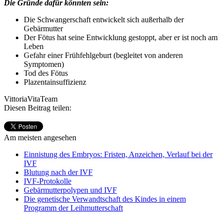
Die Gründe dafür könnten sein:
Die Schwangerschaft entwickelt sich außerhalb der
Gebärmutter
Der Fötus hat seine Entwicklung gestoppt, aber er ist noch am
Leben
Gefahr einer Frühfehlgeburt (begleitet von anderen
Symptomen)
Tod des Fötus
Plazentainsuffizienz
VittoriaVitaTeam
Diesen Beitrag teilen:
Am meisten angesehen
Einnistung des Embryos: Fristen, Anzeichen, Verlauf bei der
IVF
Blutung nach der IVF
IVF-Protokolle
Gebärmutterpolypen und IVF
Die genetische Verwandtschaft des Kindes in einem
Programm der Leihmutterschaft