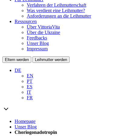
Verfahren der Leihmutterschaft
Was verdient eine Leihmutter?
Anforderungen an die Leihmutter
Ressourcen
Über VittoriaVita
Über die Ukraine
Feedbacks
Unser Blog
Impressum
Eltern werden
Leihmutter werden
DE
EN
PT
ES
IT
FR
Homepage
Unser Blog
Choriogonadotropin