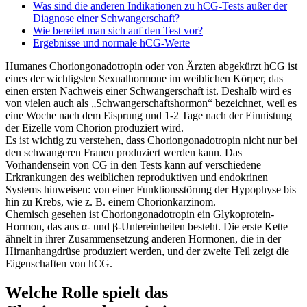
Was sind die anderen Indikationen zu hCG-Tests außer der
Diagnose einer Schwangerschaft?
Wie bereitet man sich auf den Test vor?
Ergebnisse und normale hCG-Werte
Humanes Choriongonadotropin oder von Ärzten abgekürzt hCG ist
eines der wichtigsten Sexualhormone im weiblichen Körper, das
einen ersten Nachweis einer Schwangerschaft ist. Deshalb wird es
von vielen auch als „Schwangerschaftshormon“ bezeichnet, weil es
eine Woche nach dem Eisprung und 1-2 Tage nach der Einnistung
der Eizelle vom Chorion produziert wird.
Es ist wichtig zu verstehen, dass Choriongonadotropin nicht nur bei
den schwangeren Frauen produziert werden kann. Das
Vorhandensein von CG in den Tests kann auf verschiedene
Erkrankungen des weiblichen reproduktiven und endokrinen
Systems hinweisen: von einer Funktionsstörung der Hypophyse bis
hin zu Krebs, wie z. B. einem Chorionkarzinom.
Chemisch gesehen ist Choriongonadotropin ein Glykoprotein-
Hormon, das aus α- und β-Untereinheiten besteht. Die erste Kette
ähnelt in ihrer Zusammensetzung anderen Hormonen, die in der
Hirnanhangdrüse produziert werden, und der zweite Teil zeigt die
Eigenschaften von hCG.
Welche Rolle spielt das