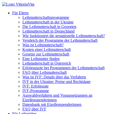
Für Eltern
Leihmutterschaftsprogramme
Leihmutterschaft in der Ukraine
Die Leihmutterschaft in Georgien
Leihmutterschaft in Deutschland
Wie funktioniert die gestationelle Leihmutterschaft?
Vergleich der Programme der Leihmutterschaft
Was ist Leihmutterschaft?
Kosten einer Leihmutterschaft
Gesetze zur Leihmutterschaft
Eine Leihmutter finden
Leihmutterschaft in Österreich
Erfolgsquote bei Programmen der Leihmutterschaft
FAQ über Leihmutterschaft
Was ist IVF: Details über das Verfahren
IVF in der Ukraine: Preise und Rechtslage
IVF: Erfolgsrate
IVF-Programme
Auswahlverfahren und Voraussetzungen an
Eizellenspenderinnen
Datenbank mit Eizellenspenderinnen
FAQ über IVF
Für Leihmütter