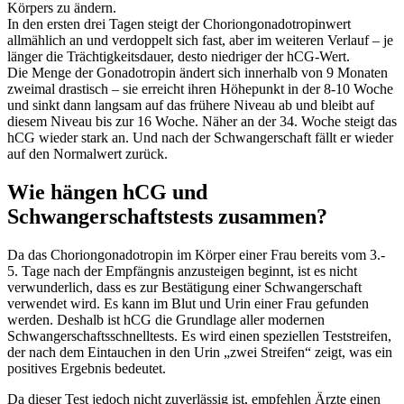
Körpers zu ändern.
In den ersten drei Tagen steigt der Choriongonadotropinwert
allmählich an und verdoppelt sich fast, aber im weiteren Verlauf – je
länger die Trächtigkeitsdauer, desto niedriger der hCG-Wert.
Die Menge der Gonadotropin ändert sich innerhalb von 9 Monaten
zweimal drastisch – sie erreicht ihren Höhepunkt in der 8-10 Woche
und sinkt dann langsam auf das frühere Niveau ab und bleibt auf
diesem Niveau bis zur 16 Woche. Näher an der 34. Woche steigt das
hCG wieder stark an. Und nach der Schwangerschaft fällt er wieder
auf den Normalwert zurück.
Wie hängen hCG und
Schwangerschaftstests zusammen?
Da das Choriongonadotropin im Körper einer Frau bereits vom 3.-
5. Tage nach der Empfängnis anzusteigen beginnt, ist es nicht
verwunderlich, dass es zur Bestätigung einer Schwangerschaft
verwendet wird. Es kann im Blut und Urin einer Frau gefunden
werden. Deshalb ist hCG die Grundlage aller modernen
Schwangerschaftsschnelltests. Es wird einen speziellen Teststreifen,
der nach dem Eintauchen in den Urin „zwei Streifen“ zeigt, was ein
positives Ergebnis bedeutet.
Da dieser Test jedoch nicht zuverlässig ist, empfehlen Ärzte einen