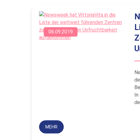
N
L
06.09.2019
Z
U
Ne
de
Be
In
de
MEHR