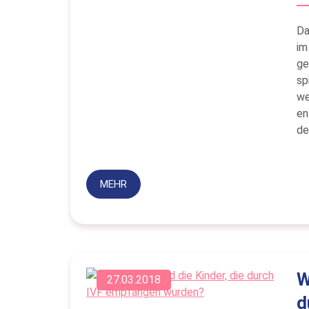
Da
im
ge
sp
we
en
de
MEHR
W
27.03.2018
d