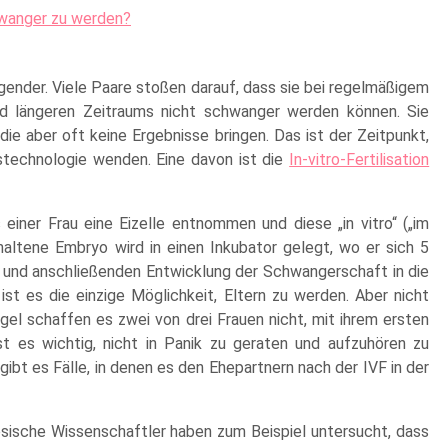
chwanger zu werden?
gender. Viele Paare stoßen darauf, dass sie bei regelmäßigem
d längeren Zeitraums nicht schwanger werden können. Sie
ie aber oft keine Ergebnisse bringen. Das ist der Zeitpunkt,
nstechnologie wenden. Eine davon ist die
In-vitro-Fertilisation
einer Frau eine Eizelle entnommen und diese „in vitro“ („im
haltene Embryo wird in einen Inkubator gelegt, wo er sich 5
ng und anschließenden Entwicklung der Schwangerschaft in die
st es die einzige Möglichkeit, Eltern zu werden. Aber nicht
egel schaffen es zwei von drei Frauen nicht, mit ihrem ersten
 es wichtig, nicht in Panik zu geraten und aufzuhören zu
ibt es Fälle, in denen es den Ehepartnern nach der IVF in der
sische Wissenschaftler haben zum Beispiel untersucht, dass