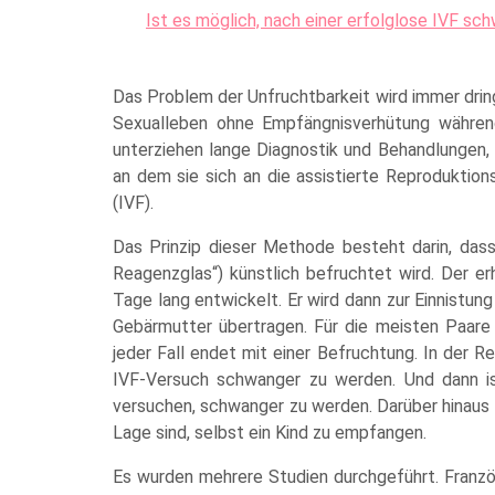
Ist es möglich, nach einer erfolglose IVF s
Das Problem der Unfruchtbarkeit wird immer drin
Sexualleben ohne Empfängnisverhütung währen
unterziehen lange Diagnostik und Behandlungen, d
an dem sie sich an die assistierte Reproduktio
(IVF).
Das Prinzip dieser Methode besteht darin, dass 
Reagenzglas“) künstlich befruchtet wird. Der er
Tage lang entwickelt. Er wird dann zur Einnistu
Gebärmutter übertragen. Für die meisten Paare i
jeder Fall endet mit einer Befruchtung. In der R
IVF-Versuch schwanger zu werden. Und dann ist
versuchen, schwanger zu werden. Darüber hinaus g
Lage sind, selbst ein Kind zu empfangen.
Es wurden mehrere Studien durchgeführt. Franzö