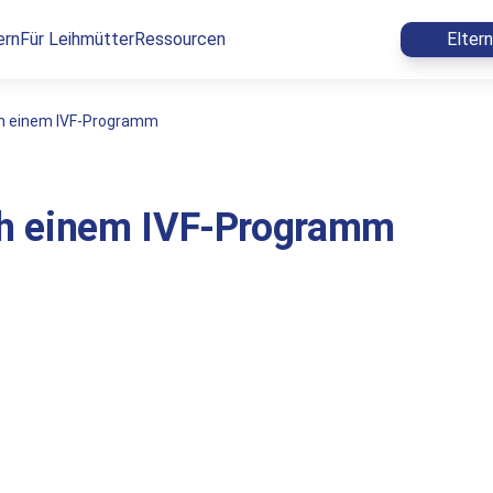
ern
Für Leihmütter
Ressourcen
Elter
h einem IVF-Programm
h einem IVF-Programm