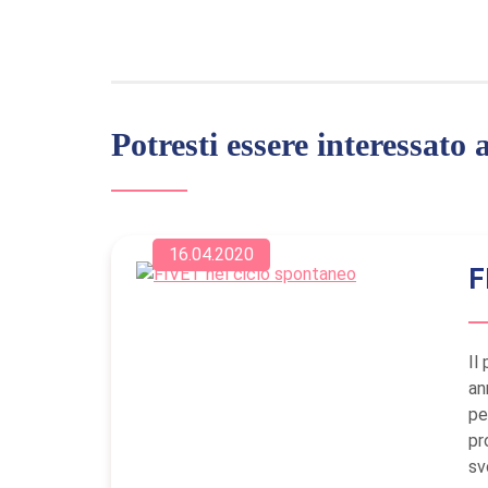
Potresti essere interessato 
16.04.2020
F
Il
an
pe
pr
sv