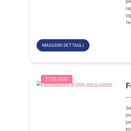
pr
ra
og
te
MAGGIORI DETTAGLI
27.03.2020
F
Se
pr
pe
ind