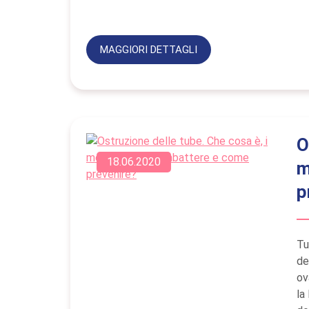
MAGGIORI DETTAGLI
O
18.06.2020
m
p
Tu
de
ov
la