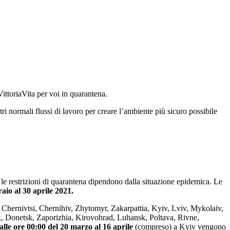
ittoriaVita per voi in quarantena.
tri normali flussi di lavoro per creare l’ambiente più sicuro possibile
i le restrizioni di quarantena dipendono dalla situazione epidemica. Le
aio al 30 aprile 2021.
 Chernivtsi, Chernihiv, Zhytomyr, Zakarpattia, Kyiv, Lviv, Mykolaiv,
k, Donetsk, Zaporizhia, Kirovohrad, Luhansk, Poltava, Rivne,
alle ore 00:00 del 20 marzo al 16 aprile
(compreso) a Kyiv vengono