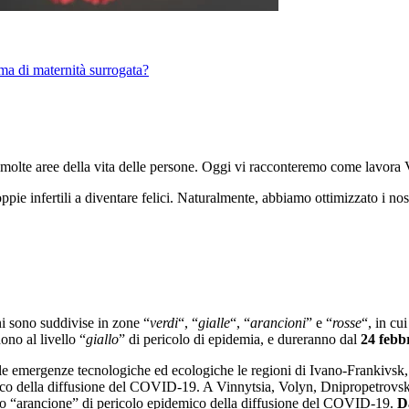
ma di maternità surrogata?
 molte aree della vita delle persone. Oggi vi racconteremo come lavora V
ppie infertili a diventare felici. Naturalmente, abbiamo ottimizzato i nos
ni sono suddivise in zone “
verdi
“, “
gialle
“, “
arancioni
” e “
rosse
“, in cu
ono al livello “
giallo
” di pericolo di epidemia, e dureranno dal
24 febbr
e emergenze tecnologiche ed ecologiche le regioni di Ivano-Frankivsk,
ico della diffusione del COVID-19. A Vinnytsia, Volyn, Dnipropetrovs
llo “arancione” di pericolo epidemico della diffusione del COVID-19.
D