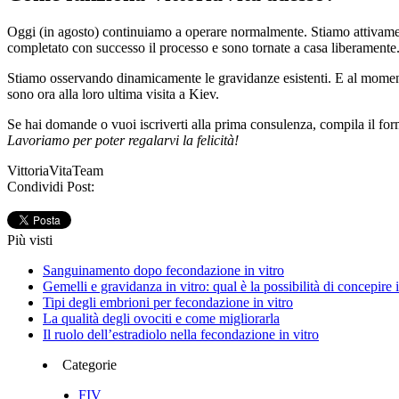
Oggi (in agosto) continuiamo a operare normalmente. Stiamo attivamen
completato con successo il processo e sono tornate a casa liberamente
Stiamo osservando dinamicamente le gravidanze esistenti. E al momento, 
sono ora alla loro ultima visita a Kiev.
Se hai domande o vuoi iscriverti alla prima consulenza, compila il for
Lavoriamo per poter regalarvi la felicità!
VittoriaVitaTeam
Condividi Post:
Più visti
Sanguinamento dopo fecondazione in vitro
Gemelli e gravidanza in vitro: qual è la possibilità di concepire 
Tipi degli embrioni per fecondazione in vitro
La qualità degli ovociti e come migliorarla
Il ruolo dell’estradiolo nella fecondazione in vitro
Categorie
FIV