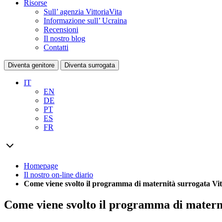
Risorse
Sull’ agenzia VittoriaVita
Informazione sull’ Ucraina
Recensioni
Il nostro blog
Contatti
Diventa genitore
Diventa surrogata
IT
EN
DE
PT
ES
FR
Homepage
Il nostro on-line diario
Come viene svolto il programma di maternità surrogata Vit
Come viene svolto il programma di materni