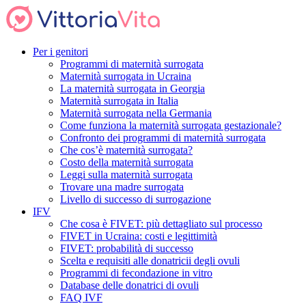
Per i genitori
Programmi di maternità surrogata
Maternità surrogata in Ucraina
La maternità surrogata in Georgia
Maternità surrogata in Italia
Maternità surrogata nella Germania
Come funziona la maternità surrogata gestazionale?
Confronto dei programmi di maternità surrogata
Che cos’è maternità surrogata?
Costo della maternità surrogata
Leggi sulla maternità surrogata
Trovare una madre surrogata
Livello di successo di surrogazione
IFV
Che cosa è FIVET: più dettagliato sul processo
FIVET in Ucraina: costi e legittimità
FIVET: probabilità di successo
Scelta e requisiti alle donatricii degli ovuli
Programmi di fecondazione in vitro
Database delle donatrici di ovuli
FAQ IVF