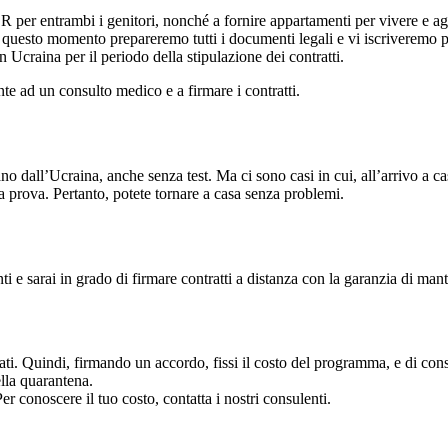
R per entrambi i genitori, nonché a fornire appartamenti per vivere e agg
e in questo momento prepareremo tutti i documenti legali e vi iscriveremo 
n Ucraina per il periodo della stipulazione dei contratti.
e ad un consulto medico e a firmare i contratti.
 dall’Ucraina, anche senza test. Ma ci sono casi in cui, all’arrivo a cas
 prova. Pertanto, potete tornare a casa senza problemi.
i e sarai in grado di firmare contratti a distanza con la garanzia di ma
ariati. Quindi, firmando un accordo, fissi il costo del programma, e di 
ella quarantena.
r conoscere il tuo costo, contatta i nostri consulenti.