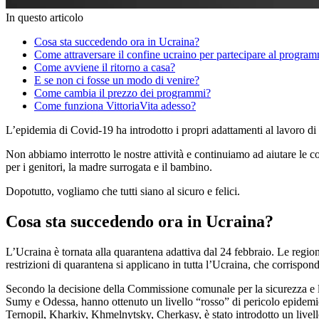
In questo articolo
Cosa sta succedendo ora in Ucraina?
Come attraversare il confine ucraino per partecipare al program
Come avviene il ritorno a casa?
E se non ci fosse un modo di venire?
Come cambia il prezzo dei programmi?
Come funziona VittoriaVita adesso?
L’epidemia di Covid-19 ha introdotto i propri adattamenti al lavoro di
Non abbiamo interrotto le nostre attività e continuiamo ad aiutare le co
per i genitori, la madre surrogata e il bambino.
Dopotutto, vogliamo che tutti siano al sicuro e felici.
Cosa sta succedendo ora in Ucraina?
L’Ucraina è tornata alla quarantena adattiva dal 24 febbraio. Le regio
restrizioni di quarantena si applicano in tutta l’Ucraina, che corrispond
Secondo la decisione della Commissione comunale per la sicurezza e l
Sumy e Odessa, hanno ottenuto un livello “rosso” di pericolo epidem
Ternopil, Kharkiv, Khmelnytsky, Cherkasy, è stato introdotto un live