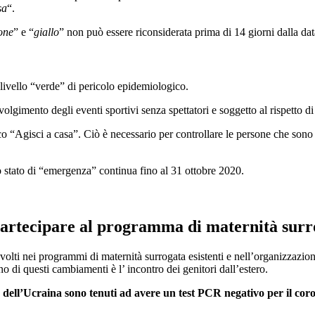
sa
“.
one
” e “
giallo
” non può essere riconsiderata prima di 14 giorni dalla dat
 livello “verde” di pericolo epidemiologico.
svolgimento degli eventi sportivi senza spettatori e soggetto al rispetto 
ico “Agisci a casa”. Ciò è necessario per controllare le persone che son
 lo stato di “emergenza” continua fino al 31 ottobre 2020.
partecipare al programma di maternità sur
nvolti nei programmi di maternità surrogata esistenti e nell’organizzazi
 di questi cambiamenti è l’ incontro dei genitori dall’estero.
io dell’Ucraina sono tenuti ad avere un test PCR negativo per il coro