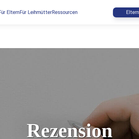
Für Eltern
Für Leihmütter
Ressourcen
Elter
Rezension