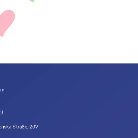
om
n)
ianska Straße, 20V