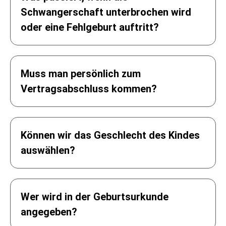
Schwangerschaft unterbrochen wird
350 €
oder eine Fehlgeburt auftritt?
3.120
€
450 €
Muss man persönlich zum
400 €
500 €
Vertragsabschluss kommen?
400 € / Jahr
500 € / Jahr
50 €
Können wir das Geschlecht des Kindes
200
€ / Jahr
auswählen?
Wer wird in der Geburtsurkunde
angegeben?