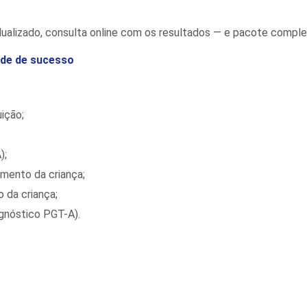
dividualizado, consulta online com os resultados — e pacote comp
ade de sucesso
ição;
);
mento da criança;
 da criança;
agnóstico PGT-A).