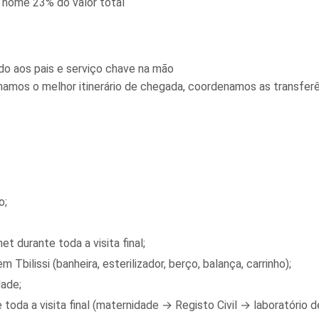
u nome
23% do valor total
do aos pais e serviço chave na mão
selhamos o melhor itinerário de chegada, coordenamos as transf
o;
 durante toda a visita final;
bilissi (banheira, esterilizador, berço, balança, carrinho);
dade;
te toda a visita final (maternidade → Registo Civil → laboratóri