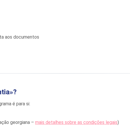
lta aos documentos
tia»?
rama é para si:
lação georgiana –
mais detalhes sobre as condições legais
)