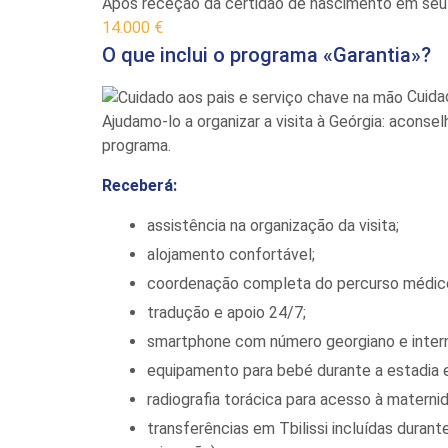
Após receção da certidão de nascimento em se
14.000 €
O que inclui o programa «Garantia»?
Cuida
Ajudamo-lo a organizar a visita à Geórgia: acon
programa.
Receberá:
assistência na organização da visita;
alojamento confortável;
coordenação completa do percurso médic
tradução e apoio 24/7;
smartphone com número georgiano e internet
equipamento para bebé durante a estadia em T
radiografia torácica para acesso à materni
transferências em Tbilissi incluídas duran