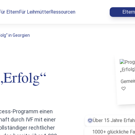
Für Eltern
Für Leihmütter
Ressourcen
Elter
lg“ in Georgien
„Erfolg“
Gemein
♡
uccess-Programm einen
aft durch IVF mit einer
Über 15 Jahre Erfah
ollständiger rechtlicher
1000+ glückliche Fa