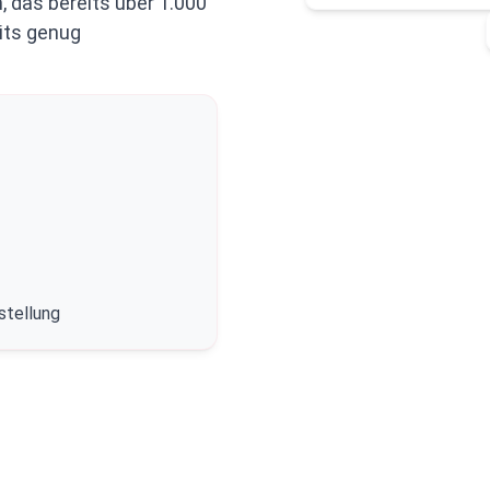
 das bereits über 1.000
its genug
stellung