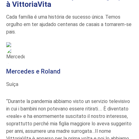
à VittoriaVita
Teste de ADN
Certidão de nascimento em seu nome +
Cada família é uma história de sucesso única. Temos
apostilha
orgulho em ter ajudado centenas de casais a tornarem-se
Equipamento para bebé
pais.
Mercedes e Roland
Suíça
“Durante la pandemia abbiamo visto un servizio televisivo
in cui i bambini non potevano essere ritirati…. È diventato
«reale» e ha enormemente suscitato il nostro interesse,
soprattutto perché mia figlia maggiore lo aveva suggerito
per anni, assumere una madre surrogata…Il nome
VittoriaVita è apparso per la prima volta e poi lo abbiamo