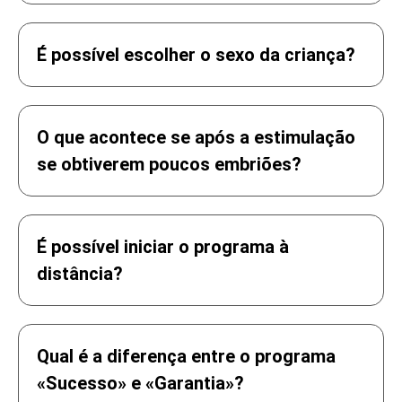
É possível escolher o sexo da criança?
8.000 €
2.000 €
O que acontece se após a estimulação
2.320 €
350 €
se obtiverem poucos embriões?
3.120 €
450 €
É possível iniciar o programa à
400 €
500 €
distância?
400 € / ano
500 € / ano
50 €
Qual é a diferença entre o programa
200 € / ano
«Sucesso» e «Garantia»?