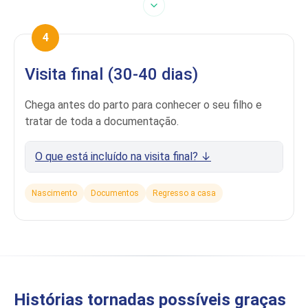
4
Visita final (30-40 dias)
Chega antes do parto para conhecer o seu filho e
tratar de toda a documentação.
O que está incluído na visita final? ↓
Nascimento
Documentos
Regresso a casa
Apartamento com 1 quarto até 30 dias
Transferências em Tbilissi
Smartphone com cartão SIM georgiano
Radiografia torácica para acesso à
maternidade
Histórias tornadas possíveis graças
Presença no parto + quarto por 2 noites