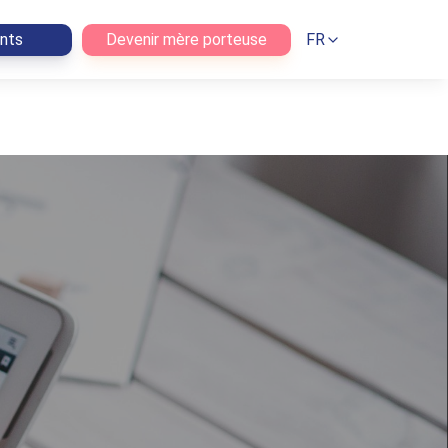
ents
Devenir mère porteuse
FR