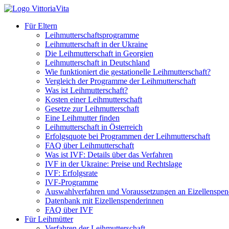
Für Eltern
Leihmutterschaftsprogramme
Leihmutterschaft in der Ukraine
Die Leihmutterschaft in Georgien
Leihmutterschaft in Deutschland
Wie funktioniert die gestationelle Leihmutterschaft?
Vergleich der Programme der Leihmutterschaft
Was ist Leihmutterschaft?
Kosten einer Leihmutterschaft
Gesetze zur Leihmutterschaft
Eine Leihmutter finden
Leihmutterschaft in Österreich
Erfolgsquote bei Programmen der Leihmutterschaft
FAQ über Leihmutterschaft
Was ist IVF: Details über das Verfahren
IVF in der Ukraine: Preise und Rechtslage
IVF: Erfolgsrate
IVF-Programme
Auswahlverfahren und Voraussetzungen an Eizellenspen
Datenbank mit Eizellenspenderinnen
FAQ über IVF
Für Leihmütter
Verfahren der Leihmutterschaft