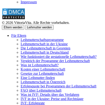
Impressum
© 2026 VittoriaVita. Alle Rechte vorbehalten.
Eltern werden
Leihmutter werden
Für Eltern
Leihmutterschaftsprogramme
Leihmutterschaft in der Ukraine
Die Leihmutterschaft in Georgien
Leihmutterschaft in Deutschland
Wie funktioniert die gestationelle Leihmutterschaft?
Vergleich der Programme der Leihmutterschaft
Was ist Leihmutterschaft?
Kosten einer Leihmutterschaft
Gesetze zur Leihmutterschaft
Eine Leihmutter finden
Leihmutterschaft in Österreich
Erfolgsquote bei Programmen der Leihmutterschaft
FAQ über Leihmutterschaft
Was ist IVF: Details über das Verfahren
IVF in der Ukraine: Preise und Rechtslage
IVF: Erfolgsrate