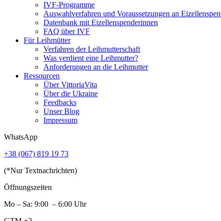
IVF-Programme
Auswahlverfahren und Voraussetzungen an Eizellenspen
Datenbank mit Eizellenspenderinnen
FAQ über IVF
Für Leihmütter
Verfahren der Leihmutterschaft
Was verdient eine Leihmutter?
Anforderungen an die Leihmutter
Ressourcen
Über VittoriaVita
Über die Ukraine
Feedbacks
Unser Blog
Impressum
WhatsApp
+38 (067) 819 19 73
(*Nur Textnachrichten)
Öffnungszeiten
Mo – Sa: 9:00 – 6:00 Uhr
GTM +2