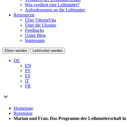
Was verdient eine Leihmutter?
Anforderungen an die Leihmutter
Ressourcen
Über VittoriaVita
Über die Ukraine
Feedbacks
Unser Blog
Impressum
Eltern werden
Leihmutter werden
DE
EN
PT
ES
IT
FR
Homepage
Rezension
Marian und Fran. Das Programm der Leihmutterschaft in