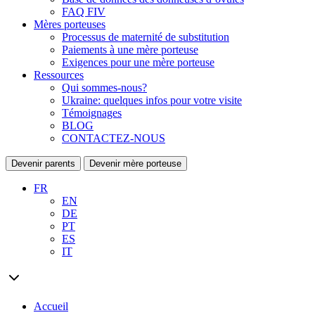
FAQ FIV
Mères porteuses
Processus de maternité de substitution
Paiements à une mère porteuse
Exigences pour une mère porteuse
Ressources
Qui sommes-nous?
Ukraine: quelques infos pour votre visite
Témoignages
BLOG
CONTACTEZ-NOUS
Devenir parents
Devenir mère porteuse
FR
EN
DE
PT
ES
IT
Accueil