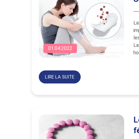
La
im
le
La
01.04.2022
ho
LIRE LA SUITE
L
f