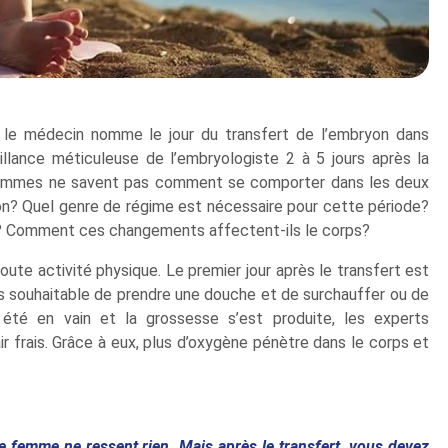
 le médecin nomme le jour du transfert de l’embryon dans
eillance méticuleuse de l’embryologiste 2 à 5 jours après la
 femmes ne savent pas comment se comporter dans les deux
ion? Quel genre de régime est nécessaire pour cette période?
le? Comment ces changements affectent-ils le corps?
toute activité physique. Le premier jour après le transfert est
 pas souhaitable de prendre une douche et de surchauffer ou de
été en vain et la grossesse s’est produite, les experts
 frais. Grâce à eux, plus d’oxygène pénètre dans le corps et
ne femme ne ressent rien. Mais après le transfert, vous devez