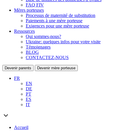
FAQ FIV
Mères porteuses
Processus de maternité de substitution
Paiements à une mère porteuse
Exigences pour une mère porteuse
Ressources
Qui sommes-nous?
Ukraine: quelques infos pour votre visite
Témoignages
BLOG
CONTACTEZ-NOUS
Devenir parents
Devenir mère porteuse
FR
EN
DE
PT
ES
IT
Accueil