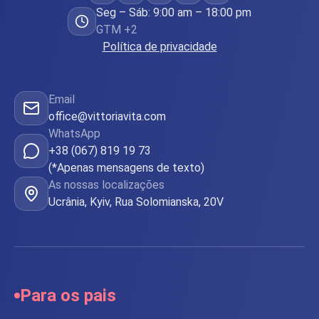
Seg – Sáb: 9:00 am – 18:00 pm
GTM +2
Política de privacidade
Email
office@vittoriavita.com
WhatsApp
+38 (067) 819 19 73
(*Apenas mensagens de texto)
As nossas localizações
Ucrânia, Kyiv, Rua Solomianska, 20V
Para os pais