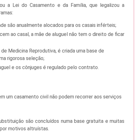
u a Lei do Casamento e da Família, que legalizou a
ramas:
ade são anualmente alocados para os casais inférteis;
ncem ao casal, a mãe de aluguel não tem o direito de ficar
 de Medicina Reprodutiva, é criada uma base de
ma rigorosa seleção;
uguel e os cônjuges é regulado pelo contrato.
 em um casamento civil não podem recorrer aos serviços
bstituição são concluídos numa base gratuita e muitas
or motivos altruístas.