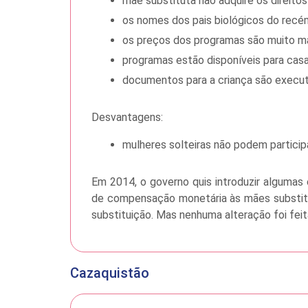
mãe substituta não adquire os direitos
os nomes dos pais biológicos do recé
os preços dos programas são muito ma
programas estão disponíveis para casa
documentos para a criança são execu
Desvantagens:
mulheres solteiras não podem particip
Em 2014, o governo quis introduzir algumas 
de compensação monetária às mães substitu
substituição. Mas nenhuma alteração foi feita
Cazaquistão