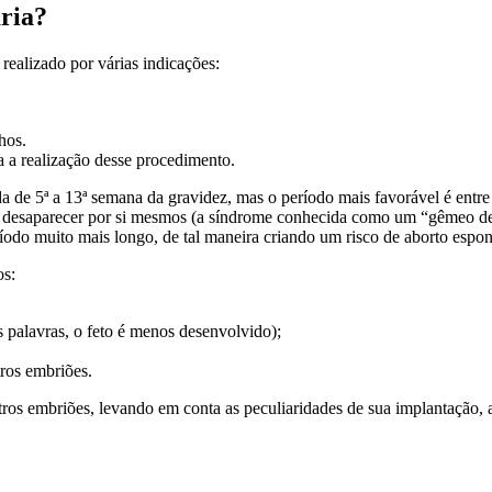
ria?
ealizado por várias indicações:
hos.
a a realização desse procedimento.
 de 5ª a 13ª semana da gravidez, mas o período mais favorável é entre 
desaparecer por si mesmos (a síndrome conhecida como um “gêmeo desap
ríodo muito mais longo, de tal maneira criando um risco de aborto espo
os:
 palavras, o feto é menos desenvolvido);
ros embriões.
tros embriões, levando em conta as peculiaridades de sua implantação, a