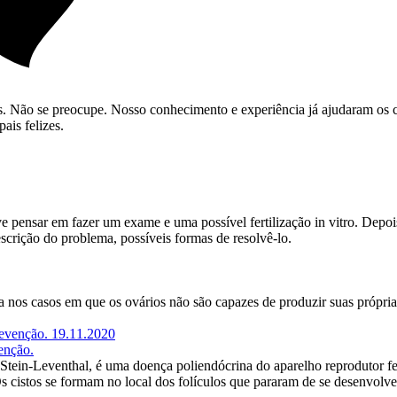
s. Não se preocupe. Nosso conhecimento e experiência já ajudaram os c
ais felizes.
pensar em fazer um exame e uma possível fertilização in vitro. Depois d
crição do problema, possíveis formas de resolvê-lo.
da nos casos em que os ovários não são capazes de produzir suas própria
19.11.2020
enção.
tein-Leventhal, é uma doença poliendócrina do aparelho reprodutor fem
 cistos se formam no local dos folículos que pararam de se desenvolve