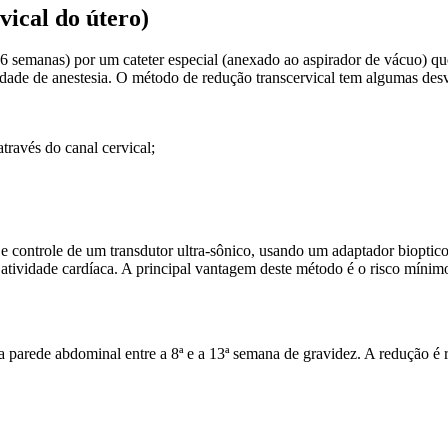
vical do útero)
6 semanas) por um cateter especial (anexado ao aspirador de vácuo) que
idade de anestesia. O método de redução transcervical tem algumas desv
através do canal cervical;
 e controle de um transdutor ultra-sônico, usando um adaptador bioptico
a atividade cardíaca. A principal vantagem deste método é o risco mínim
a parede abdominal entre a 8ª e a 13ª semana de gravidez. A redução é r