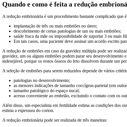
Quando e como é feita a redução embrioná
A redução embrionária é um procedimento bastante complicado que é r
implantação de três ou mais embriões no útero;
descobrimento de certas patologias de um ou mais embriões;
saúde fraca da mãe ou impossibilidade de suportar 3 ou mais fil
Em tais casos, uma paciente deve assinar um acordo escrito par
A redução de embriões em caso da gravidez múltipla pode ser realizada
gravidez, um ou alguns embriões podem parar seu desenvolvimento e 
indesejável, porque os restos ósseos do feto dissolvem durante um pe
A seleção de embriões para serem reduzidos depende de vários critéri
patologias no desenvolvimento;
as menores indicações de tamanho coccígeas-parietal (em outras
tamanho patológico do espaço nucal;
acesso conveniente ao embrião, excluindo o contato com os out
Além disso, um especialista em fertilidade estima as condições dos ou
estima a espessura do corion.
A redução embrionária pode ser realizada de três maneiras: