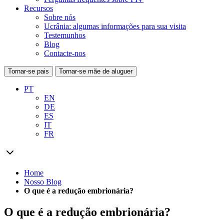
Recursos
Sobre nós
Ucrânia: algumas informações para sua visita
Testemunhos
Blog
Contacte-nos
Tornar-se pais
Tornar-se mãe de aluguer
PT
EN
DE
ES
IT
FR
Home
Nosso Blog
O que é a redução embrionária?
O que é a redução embrionária?