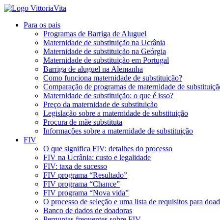
Para os pais
Programas de Barriga de Aluguel
Maternidade de substituição na Ucrânia
Maternidade de substituição na Geórgia
Maternidade de substituição em Portugal
Barriga de aluguel na Alemanha
Como funciona maternidade de substituição?
Comparação de programas de maternidade de substituiçã
Maternidade de substituição: o que é isso?
Preço da maternidade de substituição
Legislação sobre a maternidade de substituição
Procura de mãe substituta
Informações sobre a maternidade de substituição
FIV
O que significa FIV: detalhes do processo
FIV na Ucrânia: custo e legalidade
FIV: taxa de sucesso
FIV programa “Resultado”
FIV programa “Chance”
FIV programa “Nova vida”
O processo de seleção e uma lista de requisitos para doa
Banco de dados de doadoras
Perguntas frequentes sobre FIV