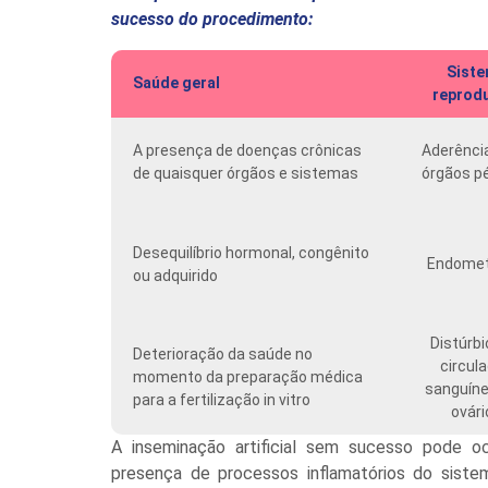
sucesso do procedimento:
Sist
Saúde geral
reprodu
A presença de doenças crônicas
Aderênci
de quaisquer órgãos e sistemas
órgãos pé
Desequilíbrio hormonal, congênito
Endomet
ou adquirido
Distúrbi
Deterioração da saúde no
circul
momento da preparação médica
sanguíne
para a fertilização in vitro
ovári
A inseminação artificial sem sucesso pode o
presença de processos inflamatórios do sistema