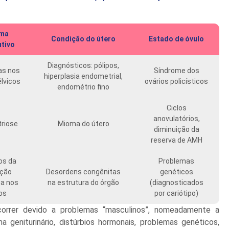
ema
Condição do útero
Estado de óvulo
tivo
Diagnósticos: pólipos,
as nos
Síndrome dos
hiperplasia endometrial,
lvicos
ovários policísticos
endométrio fino
Ciclos
anovulatórios,
riose
Mioma do útero
diminuição da
reserva de AMH
os da
Problemas
ação
Desordens congênitas
genéticos
a nos
na estrutura do órgão
(diagnosticados
os
por cariótipo)
correr devido a problemas “masculinos”, nomeadamente a
 geniturinário, distúrbios hormonais, problemas genéticos,