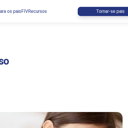
ara os pais
FIV
Recursos
Tornar-se pais
so