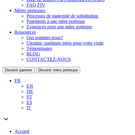
FAQ FIV
Mères porteuses
Processus de maternité de substitution
Paiements à une mère porteuse
Exigences pour une mère porteuse
Ressources
Qui sommes-nous?
Ukraine: quelques infos pour votre visite
Témoignages
BLOG
CONTACTEZ-NOUS
Devenir parents
Devenir mère porteuse
FR
EN
DE
PT
ES
IT
Accueil