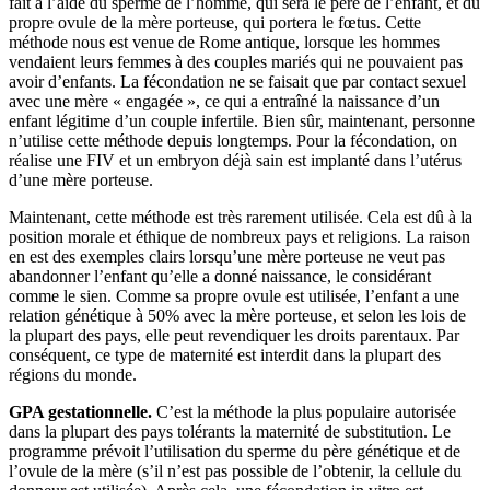
fait à l’aide du sperme de l’homme, qui sera le père de l’enfant, et du
propre ovule de la mère porteuse, qui portera le fœtus. Cette
méthode nous est venue de Rome antique, lorsque les hommes
vendaient leurs femmes à des couples mariés qui ne pouvaient pas
avoir d’enfants. La fécondation ne se faisait que par contact sexuel
avec une mère « engagée », ce qui a entraîné la naissance d’un
enfant légitime d’un couple infertile. Bien sûr, maintenant, personne
n’utilise cette méthode depuis longtemps. Pour la fécondation, on
réalise une FIV et un embryon déjà sain est implanté dans l’utérus
d’une mère porteuse.
Maintenant, cette méthode est très rarement utilisée. Cela est dû à la
position morale et éthique de nombreux pays et religions. La raison
en est des exemples clairs lorsqu’une mère porteuse ne veut pas
abandonner l’enfant qu’elle a donné naissance, le considérant
comme le sien. Comme sa propre ovule est utilisée, l’enfant a une
relation génétique à 50% avec la mère porteuse, et selon les lois de
la plupart des pays, elle peut revendiquer les droits parentaux. Par
conséquent, ce type de maternité est interdit dans la plupart des
régions du monde.
GPA gestationnelle.
C’est la méthode la plus populaire autorisée
dans la plupart des pays tolérants la maternité de substitution. Le
programme prévoit l’utilisation du sperme du père génétique et de
l’ovule de la mère (s’il n’est pas possible de l’obtenir, la cellule du