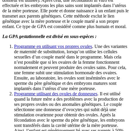
donneur est utilisée). Après cela, une fécondation in vitro est
effectuée et les embryons les plus sains sont implantés dans l’utérus
de la mère porteuse. Elle porte et donne naissance à un enfant puis le
transmet aux parents génétiques. Cette méthode exclut le lien
génétique avec la mère porteuse et le couple marié a son propre
enfant. Ce type de GPA est considéré comme plus humain et moral.
La GPA gestationnelle est divisé en sous-espèces :
Programme en utilisant vos propres ovules
. Une des variantes
de maternité de substitution, lorsqu’on utilise les cellules
sexuelles d’un couple marié dans le programme. Mais cela
n’est possible que si les ovaires de la femme fonctionnent
normalement et peuvent produire des ovules sains. Pour cela,
une femme subit une stimulation hormonale des ovaires.
Ensuite, au laboratoire, les ovules sont inséminées avec le
sperme du père génétique et des embryons matures sont
implantés dans l’utérus d’une mère porteuse.
Programme utilisant des ovules de donneuses
. Il est utilisé
quand la future mère a des problèmes avec la production de
ses propres ovules ou des anomalies génétiques. Le couple
sélectionne une donneuse d’ovocytes qui subit déjà une
stimulation ovarienne pour obtenir des ovules. Après la
fécondation avec le sperme du père génétique, les embryons
sont transférés dans la cavité utérine de la mère porteuse.
Ainsi, l’enfant est génétiquement lié avec ses parents à 50%.