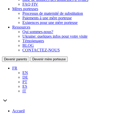
FAQ FIV
Mères porteuses
Processus de maternité de substitution
Paiements à une mère porteuse
Exigences pour une mère porteuse
Ressources
Qui sommes-nous?
Ukraine: quelques infos pour votre visite
Témoignages
BLOG
CONTACTEZ-NOUS
Devenir parents
Devenir mère porteuse
FR
EN
DE
PT
ES
IT
Accueil