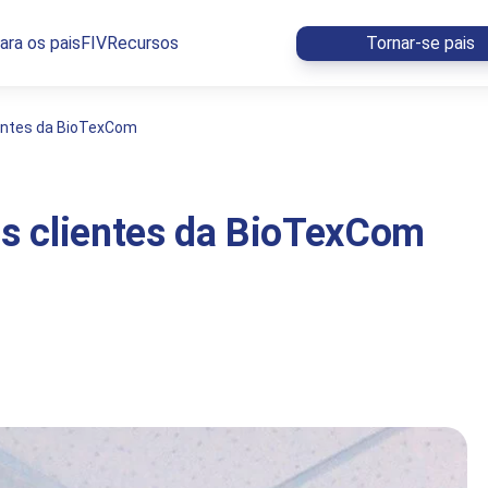
ara os pais
FIV
Recursos
Tornar-se pais
ientes da BioTexCom
os clientes da BioTexCom