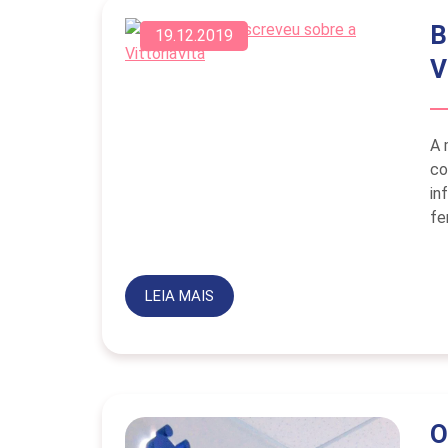
B
19.12.2019
V
A 
co
in
fe
LEIA MAIS
O