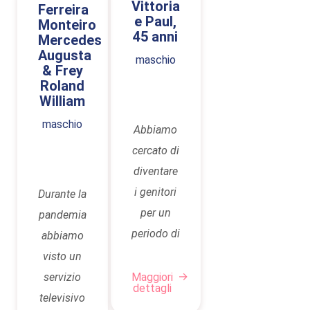
Vittoria
Ferreira
questo
circostanze
è iniziato
sentito
e Paul,
Monteiro
percorso
del
45 anni
nell’aprile
Mercedes
parlare
con
momento,
Augusta
2021,
maschio
della
& Frey
VittoriaVita
abbiamo
quando
maternità
Roland
è stata
trovato
abbiamo
William
surrogata
assolutamente
Vittoria
contattato
per la
maschio
Abbiamo
quella
Vita su
VittoriaVita.
prima
cercato di
giusta.
internet.
Nel luglio
volta.
diventare
2021
Questo è
i genitori
Durante la
siamo
stato
per un
pandemia
andati a
preceduto
periodo di
abbiamo
Kiev per
da
20 anni.
visto un
firmare il
innumerevoli
Ho
servizio
Maggiori
contratto
dettagli
tentativi
sindrome
televisivo
e fornire i
di