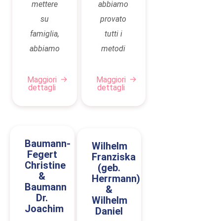
mettere
abbiamo
su
provato
famiglia,
tutti i
abbiamo
metodi
scelto la
per avere
strada
figli (FIV,
Maggiori
Maggiori
dettagli
dettagli
della
donazione
gestazione
di ovociti)
surrogata.
fino a
È stato un
quando
Baumann-
Wilhelm
passo
alla fine è
Fegert
Franziska
Christine
(geb.
che
rimasta
&
Herrmann)
inizialmente
solo la
Baumann
&
Dr.
ci ha
maternità
Wilhelm
Joachim
Daniel
messi di
surrogata.