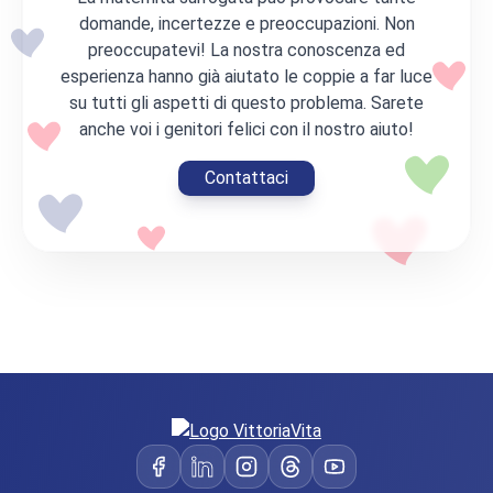
gemelli
stati
possibilità
domande, incertezze e preoccupazioni. Non
godendo
dei nostri
preoccupatevi! La nostra conoscenza ed
sottomessi
di
la...
amici, per
esperienza hanno già aiutato le coppie a far luce
ai diversi
mettersi
cui
su tutti gli aspetti di questo problema. Sarete
controlli,
in
anche voi i genitori felici con il nostro aiuto!
eravamo
abbiamo
contatto
stati al
Contattaci
prestato
con la
corrente
madre
delle
surrogata.
particolarità
del
programma,
pagamenti,
formalizzazione
dei
documenti