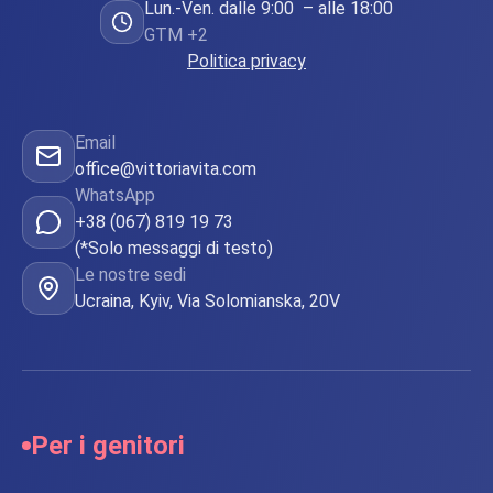
ecc.
Lun.-Ven. dalle 9:00 – alle 18:00
GTM +2
Quando
Politica privacy
abbiamo
iniziato il
programma,
Email
office@vittoriavita.com
ne
WhatsApp
abbiamo
+38 (067) 819 19 73
parlato ai
(*Solo messaggi di testo)
nostri
Le nostre sedi
Ucraina, Kyiv, Via Solomianska, 20V
parenti....
Per i genitori