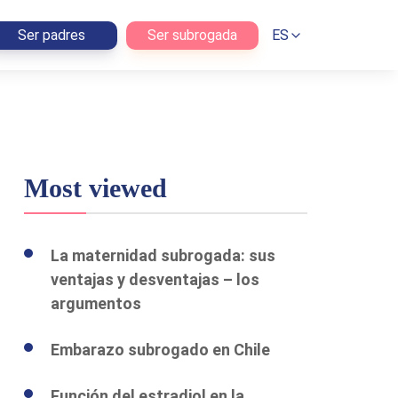
Ser padres
Ser subrogada
ES
Most viewed
La maternidad subrogada: sus
ventajas y desventajas – los
argumentos
Embarazo subrogado en Chile
Función del estradiol en la