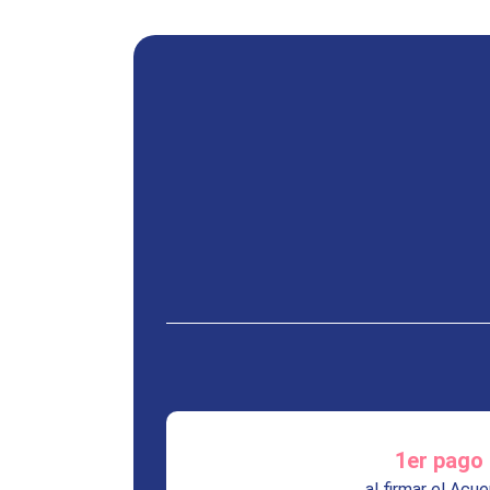
1er pago
al firmar el Acu