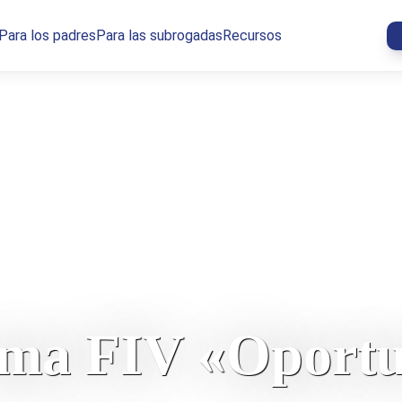
Para los padres
Para las subrogadas
Recursos
ma FIV «Oport