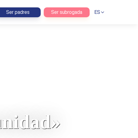
Ser padres
Ser subrogada
ES
unidad»