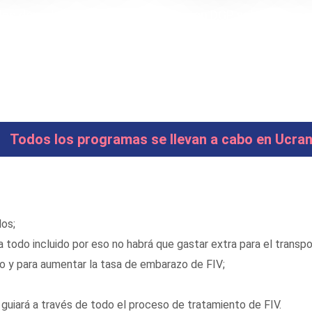
los donados y esperma de pareja con DGP y determinac
Todos los programas se llevan a cabo en Ucran
os;
 todo incluido por eso no habrá que gastar extra para el transpo
o y para aumentar la tasa de embarazo de FIV;
 guiará a través de todo el proceso de tratamiento de FIV.