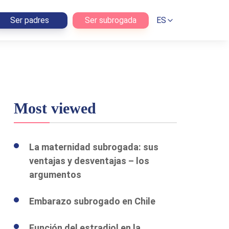
Ser padres
Ser subrogada
ES
Most viewed
La maternidad subrogada: sus
ventajas y desventajas – los
argumentos
Embarazo subrogado en Chile
Función del estradiol en la