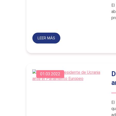
El
ab
pr
LEER MÁS
D
01.03.2022
a
El
qu
ad