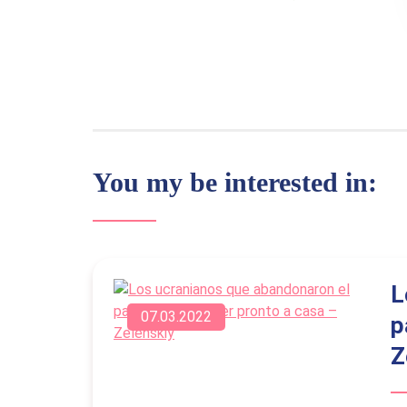
You my be interested in:
L
07.03.2022
p
Z