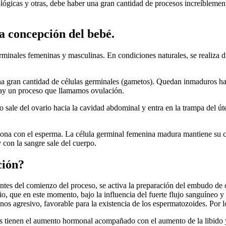
ológicas y otras, debe haber una gran cantidad de procesos increíblemen
a concepción del bebé.
erminales femeninas y masculinas. En condiciones naturales, se realiza 
 una gran cantidad de células germinales (gametos). Quedan inmaduros has
hay un proceso que llamamos ovulación.
o sale del ovario hacia la cavidad abdominal y entra en la trampa del út
siona con el esperma. La célula germinal femenina madura mantiene su 
con la sangre sale del cuerpo.
ción?
ntes del comienzo del proceso, se activa la preparación del embudo de o
io, que en este momento, bajo la influencia del fuerte flujo sanguíneo y
os agresivo, favorable para la existencia de los espermatozoides. Por l
es tienen el aumento hormonal acompañado con el aumento de la libido 