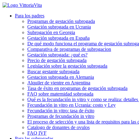
Para los padres
Programas de gestación subrogada
Gestación subrogada en Ucrania
Subrogación en Georgia
Gestación subrogada en España
De qué modo funciona el programa de gestación subrog
Comparativa de programas de subrogacion
Gestación subrogada: ¿qué es?
Precio de gestación subrogada
Legislación sobre la gestación subrogada
Buscar gestante subrogada
Gestacion subrogada en Alemania
Alquiler de vientre en Argentina
Tasa de éxito en programas de gestación subrogada
FAQ sobre maternidad sobrogada
Qué es la fecundación in vitro y como se realiza: detalles
Fecundación in vitro en Ucrania: costo y Ley
Fecundación in vitro: tasa de éxito
Programas de fecundación in vitro
El proceso de selección y una lista de requisitos para las
Catalogo de donantes de ovulos
FAQ IVF
Para las subrogadas