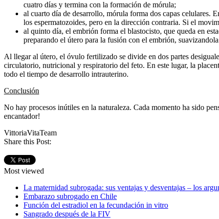
cuatro días y termina con la formación de mórula;
al cuarto día de desarrollo, mórula forma dos capas celulares. 
los espermatozoides, pero en la dirección contraria. Si el movi
al quinto día, el embrión forma el blastocisto, que queda en es
preparando el útero para la fusión con el embrión, suavizandola
Al llegar al útero, el óvulo fertilizado se divide en dos partes desig
circulatorio, nutricional y respiratorio del feto. En este lugar, la pla
todo el tiempo de desarrollo intrauterino.
Conclusión
No hay procesos inútiles en la naturaleza. Cada momento ha sido pens
encantador!
VittoriaVitaTeam
Share this Post:
Most viewed
La maternidad subrogada: sus ventajas y desventajas – los arg
Embarazo subrogado en Chile
Función del estradiol en la fecundación in vitro
Sangrado después de la FIV