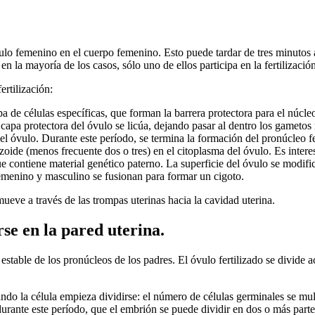
ulo femenino en el cuerpo femenino. Esto puede tardar de tres minutos 
n la mayoría de los casos, sólo uno de ellos participa en la fertilización
ertilización:
de células específicas, que forman la barrera protectora para el núcleo.
 capa protectora del óvulo se licúa, dejando pasar al dentro los gameto
del óvulo. Durante este período, se termina la formación del pronúcleo 
oide (menos frecuente dos o tres) en el citoplasma del óvulo. Es interes
que contiene material genético paterno. La superficie del óvulo se modif
 femenino y masculino se fusionan para formar un cigoto.
 mueve a través de las trompas uterinas hacia la cavidad uterina.
rse en la pared uterina.
stable de los pronúcleos de los padres. El óvulo fertilizado se divide ac
ndo la célula empieza dividirse: el número de células germinales se mul
rante este período, que el embrión se puede dividir en dos o más part