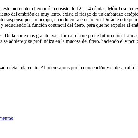
En este momento, el embrión consiste de 12 a 14 células. Mórula se mueve
miento del embrión es muy lento, existe el riesgo de un embarazo ectópi
tado suspenso por un tiempo, cuando entra en el útero. Durante este per
 y reduciendo la función contráctil del útero, para que no expulse al em
uales. De la parte más grande, va a formar el cuerpo de futuro niño. La 
centa se adhiere y se profundiza en la mucosa del útero, haciendo el víncu
ado detalladamente. Al interesarnos por la concepción y el desarrollo
umentos