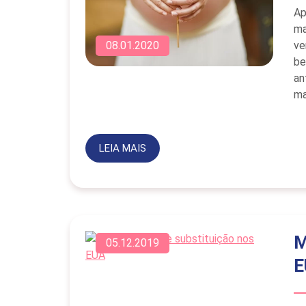
Ap
ma
ve
08.01.2020
be
an
ma
LEIA MAIS
M
05.12.2019
E