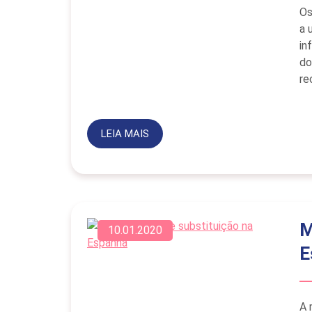
Os
a 
in
do
re
LEIA MAIS
M
10.01.2020
E
A 