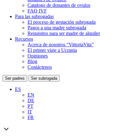
Catalogo de donantes de ovulos
FAQ IVF
Para las subrogadas
El proceso de gestación subrogada
Pagos a una madre subrogada
Requisitos para ser madre de alquiler
Recursos
Acerca de nosotros “VittoriaVita”
El primer viaje a Ucrania
Opiniones
Blog
Contáctenos
Ser padres
Ser subrogada
ES
EN
DE
PT
IT
FR