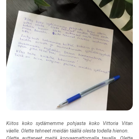
Kiitos koko sydämemme pohjasta koko Vittoria Vitan
väelle. Olette tehneet meidän täällä olesta todella hienon.
Olette auttaneet meitä korvaamattomalla tavalla. Olette