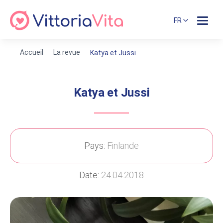
FR
Accueil
La revue
Katya et Jussi
Katya et Jussi
Pays:
Finlande
Date:
24.04.2018