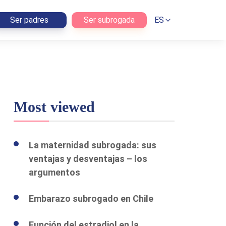
Ser padres
Ser subrogada
ES
Most viewed
La maternidad subrogada: sus
ventajas y desventajas – los
argumentos
Embarazo subrogado en Chile
Función del estradiol en la