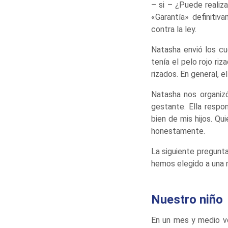
– si – ¿Puede realiza
«Garantía» definitiv
contra la ley.
Natasha envió los cu
tenía el pelo rojo ri
rizados. En general, e
Natasha nos organiz
gestante. Ella respo
bien de mis hijos. Q
honestamente.
La siguiente pregunt
hemos elegido a una m
Nuestro niño
En un mes y medio vo