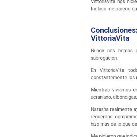
VittoriaVita nos hic
Incluso me parece qu
Conclusiones:
VittoriaVita
Nunca nos hemos ar
subrogación.
En VittoriaVita to
constantemente los r
Mientras vivíamos 
ucraniano, albóndigas, 
Natasha realmente ay
recuerdos: compramos
hizo más de lo que de
Me pidieron que indic