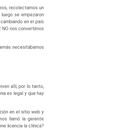
eos, recolectamos un
o luego se empezaron
n cambiando en el país
vez NO nos convertimos
Además necesitábamos
en allí, por lo tanto,
ia es legal y que hay
ión en el sitio web y
nos llamó la gerente
e licencia la clínica?