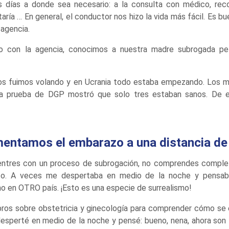
 días a donde sea necesario: a la consulta con médico, rec
otaría … En general, el conductor nos hizo la vida más fácil. Es b
agencia.
 con la agencia, conocimos a nuestra madre subrogada peli
os fuimos volando y en Ucrania todo estaba empezando. Los mé
la prueba de DGP mostró que solo tres estaban sanos. De e
entamos el embarazo a una distancia d
entres con un proceso de subrogación, no comprendes comple
o. A veces me despertaba en medio de la noche y pensaba:
o en OTRO país. ¡Esto es una especie de surrealismo!
libros sobre obstetricia y ginecología para comprender cómo se 
sperté en medio de la noche y pensé: bueno, nena, ahora son 