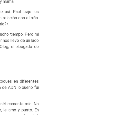
 y mamá.
 así: Paul trajo los
relación con el niño.
io?».
ucho tiempo. Pero mi
r nos llevó de un lado
 Oleg, el abogado de
toques en diferentes
a de ADN lo bueno fui
genéticamente mío. No
, le amo y punto. En