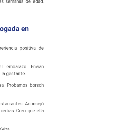
tres semanas de edad.
rogada en
riencia positiva de
el embarazo. Envían
 la gestante.
sa. Probamos borsch
estaurantes. Aconsejó
ierbas. Creo que ella
aVita.