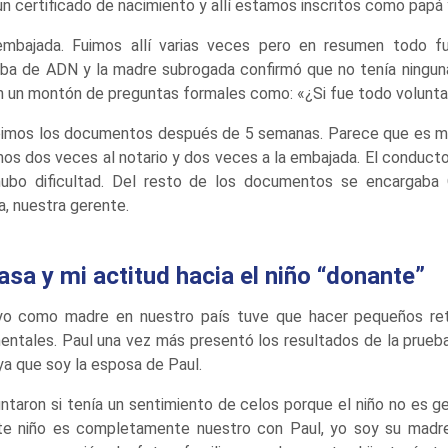
un certificado de nacimiento y allí estamos inscritos como papá
mbajada. Fuimos allí varias veces pero en resumen todo fue
eba de ADN y la madre subrogada confirmó que no tenía ninguna 
 un montón de preguntas formales como: «¿Si fue todo voluntar
bimos los documentos después de 5 semanas. Parece que es m
os dos veces al notario y dos veces a la embajada. El conducto
hubo dificultad. Del resto de los documentos se encargaba
a, nuestra gerente.
sa y mi actitud hacia el niño “donante”
 yo como madre en nuestro país tuve que hacer pequeños re
ntales. Paul una vez más presentó los resultados de la prueb
ya que soy la esposa de Paul.
taron si tenía un sentimiento de celos porque el niño no es 
te niño es completamente nuestro con Paul, yo soy su madre