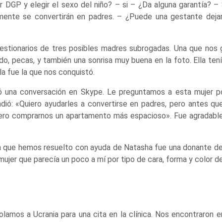
r DGP y elegir el sexo del niño? – si – ¿Da alguna garantía? –
amente se convertirán en padres. – ¿Puede una gestante deja
estionarios de tres posibles madres subrogadas. Una que nos
zado, pecas, y también una sonrisa muy buena en la foto. Ella ten
lla fue la que nos conquistó.
ó una conversación en Skype. Le preguntamos a esta mujer po
ndió: «Quiero ayudarles a convertirse en padres, pero antes que
uiero comprarnos un apartamento más espacioso». Fue agradable
a que hemos resuelto con ayuda de Natasha fue una donante de
ujer que parecía un poco a mí por tipo de cara, forma y color de
lamos a Ucrania para una cita en la clínica. Nos encontraron e