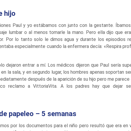
 hijo
iones Paul y yo estábamos con junto con la gestante. Íbamos
aje lumbar o al menos tomarle la mano. Pero ella dijo que era 
or. Por lo tanto solo le dimos agua y durante los episodios re
tentaba especialmente cuando la enfermera decía: «Respira prof
olo dejaron entrar a mí. Los médicos dijeron que Paul sería super
en la sala, y en segundo lugar, los hombres apenas soportan s
ediatamente después de la aparición de su hijo pero me parece q
co reclamo a VittoriaVita. A los padres hay que dejar se
 de papeleo – 5 semanas
os por los documentos para el niño pero resultó que era en va