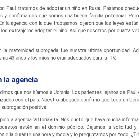
on Paul tratamos de adoptar un niño en Rusia. Pasamos chequ
s y confirmamos que somos una buena familia potencial. Per
 En la agencia con la que trabajamos, dijeron que las leyes está
ra los extranjeros adoptar el niño. Así que nosotros por cuarta 
ar, la maternidad subrogada fue nuestra última oportunidad. 
nía 43 años y los míos no eran adecuados para la FIV.
n la agencia
mos que nos iríamos a Ucrania. Los parientes lejanos de Paul viv
izados con el país. Nuestro abogado confirmó que todo en Ucran
 subrogación positiva.
pido a agencia VittoriaVita. Nos gustó que haya mucha informac
puestos estén en el dominio público. Dejamos la solicitud y 
 ella durante una hora y media y le preguntamos por todo. ¿Tien