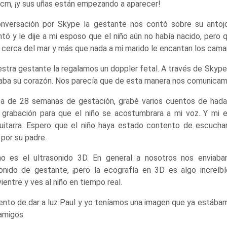
6 cm, ¡y sus uñas están empezando a aparecer!
nversación por Skype la gestante nos contó sobre su antoj
 y le dije a mi esposo que el niño aún no había nacido, pero q
cerca del mar y más que nada a mi marido le encantan los cama
stra gestante la regalamos un doppler fetal. A través de Skype
aba su corazón. Nos parecía que de esta manera nos comunicamo
ba de 28 semanas de gestación, grabé varios cuentos de hadas
 grabación para que el niño se acostumbrara a mi voz. Y mi 
uitarra. Espero que el niño haya estado contento de escuchar
 por su padre.
o es el ultrasonido 3D. En general a nosotros nos enviaba
sonido de gestante, ¡pero la ecografía en 3D es algo increíb
ientre y ves al niño en tiempo real.
nto de dar a luz Paul y yo teníamos una imagen que ya estábam
 amigos.