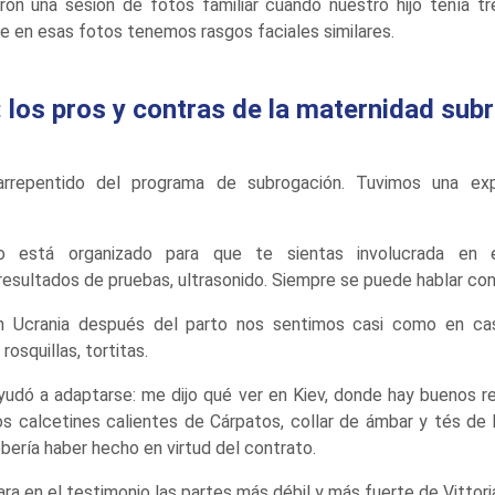
ieron una sesión de fotos familiar cuando nuestro hijo tenía 
e en esas fotos tenemos rasgos faciales similares.
 los pros y contras de la maternidad sub
repentido del programa de subrogación. Tuvimos una expe
do está organizado para que te sientas involucrada en 
esultados de pruebas, ultrasonido. Siempre se puede hablar con
en Ucrania después del parto nos sentimos casi como en ca
rosquillas, tortitas.
udó a adaptarse: me dijo qué ver en Kiev, donde hay buenos r
 calcetines calientes de Cárpatos, collar de ámbar y tés de h
bería haber hecho en virtud del contrato.
ara en el testimonio las partes más débil y más fuerte de Vittori