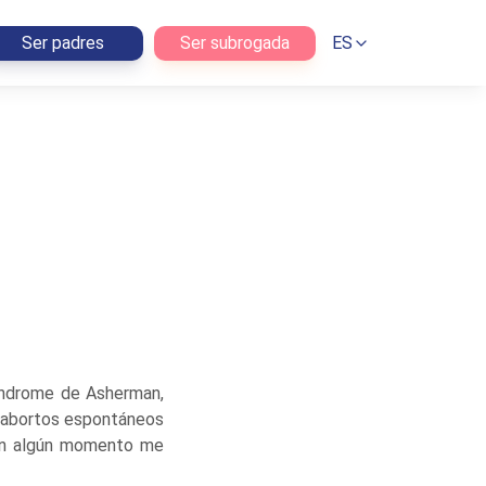
Ser padres
Ser subrogada
ES
índrome de Asherman,
s abortos espontáneos
 En algún momento me